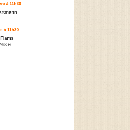
vre à 11h30
artmann
e à 11h30
 Flams
-Moder