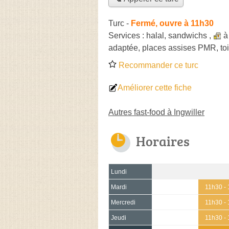
Turc
-
Fermé, ouvre à 11h30
Services :
halal
,
sandwichs
,
à
adaptée, places assises PMR, toi
Recommander ce turc
Améliorer cette fiche
Autres fast-food à Ingwiller
Horaires
Lundi
Mardi
11h30 -
Mercredi
11h30 -
Jeudi
11h30 -