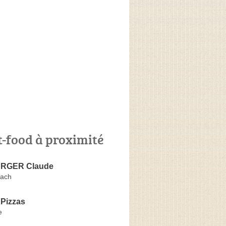
t-food à proximité
RGER Claude
bach
 Pizzas
e