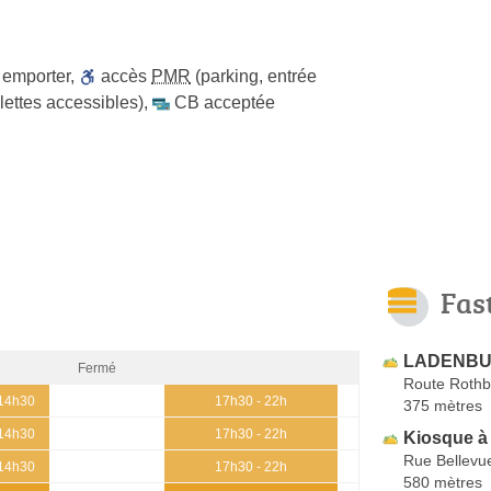
 emporter
,
accès
PMR
(parking, entrée
lettes accessibles)
,
CB acceptée
Fas
LADENBU
Fermé
Route Roth
 14h30
17h30 - 22h
375 mètres
 14h30
17h30 - 22h
Kiosque à
Rue Bellevu
 14h30
17h30 - 22h
580 mètres