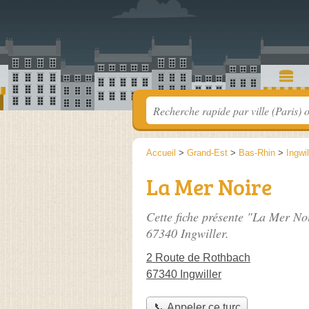
Accueil
>
Grand-Est
>
Bas-Rhin
>
Ingwil
La Mer Noire
Cette fiche présente "La Mer Noi
67340 Ingwiller.
2 Route de Rothbach
67340 Ingwiller
📞 Appeler ce turc