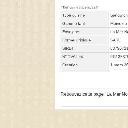
* Tarif donné à titre indicatif
Type cuisine
Sandwich
Gamme tarif
Moins de 
Enseigne
La Mer N
Forme juridique
SARL
SIRET
8379072
N° TVA Intra.
FR13837
Création
1 mars 2
Retrouvez cette page "La Mer Noi