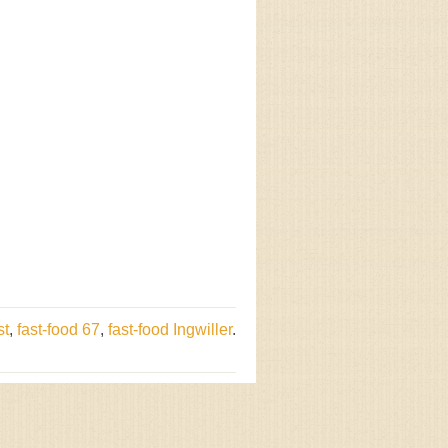
st
,
fast-food 67
,
fast-food Ingwiller
.