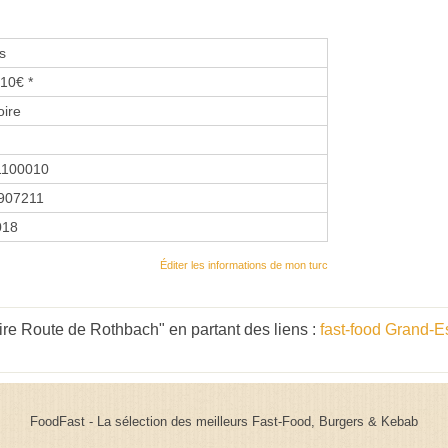
s
10€ *
oire
1100010
907211
018
Éditer les informations de mon turc
re Route de Rothbach" en partant des liens :
fast-food Grand-E
FoodFast - La sélection des meilleurs Fast-Food, Burgers & Kebab