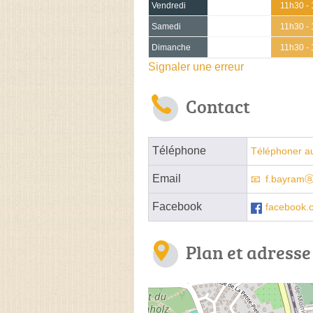
Vendredi
11h30 -
Samedi
11h30 -
Dimanche
11h30 -
Signaler une erreur
Contact
Téléphone
Téléphoner au
Email
f.bayramⓐl
Facebook
facebook.
Plan et adresse