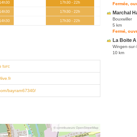
 14h30
17h30 - 22h
Fermée, ou
 14h30
17h30 - 22h
Marchal H
Bouxwiller
 14h30
17h30 - 22h
5 km
Fermé, ouvr
La Boite A
Wingen-sur
10 km
 turc
ive.fr
com/bayram67340/
© contributeurs OpenStreetMap