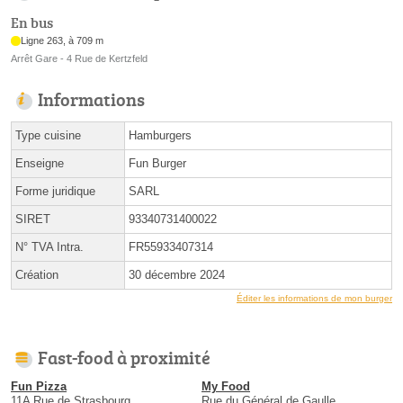
En bus
Ligne 263, à 709 m
Arrêt Gare - 4 Rue de Kertzfeld
Informations
Type cuisine
Hamburgers
Enseigne
Fun Burger
Forme juridique
SARL
SIRET
93340731400022
N° TVA Intra.
FR55933407314
Création
30 décembre 2024
Éditer les informations de mon burger
Fast-food à proximité
Fun Pizza
My Food
11A Rue de Strasbourg
Rue du Général de Gaulle