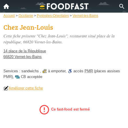
Accueil
>
Occitanie
>
Pyrénées-Orientales
>
Vernet-les-Bains
Chez Jean-Louis
Cette fiche présente "Chez Jean-Louis", restaurant situé
place de la
république
, 66820 Vernet-les-Bains.
14 place de la République
66820 Vernet-les-Bains
Services :
sandwichs
,
à emporter
,
accès
PMR
(places assises
PMR)
,
CB acceptée
Améliorer cette fiche
Ce fast-food est fermé