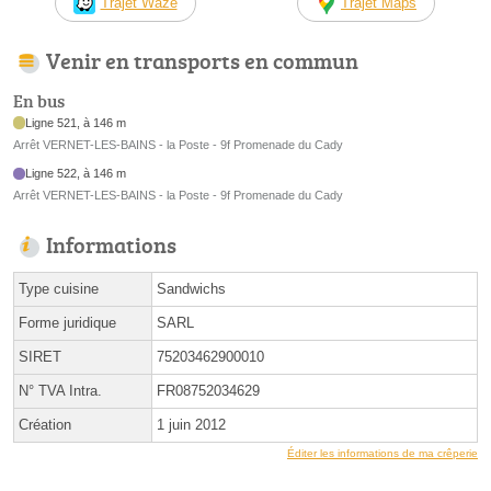
Trajet Waze
Trajet Maps
Venir en transports en commun
En bus
Ligne 521, à 146 m
Arrêt VERNET-LES-BAINS - la Poste - 9f Promenade du Cady
Ligne 522, à 146 m
Arrêt VERNET-LES-BAINS - la Poste - 9f Promenade du Cady
Informations
Type cuisine
Sandwichs
Forme juridique
SARL
SIRET
75203462900010
N° TVA Intra.
FR08752034629
Création
1 juin 2012
Éditer les informations de ma crêperie