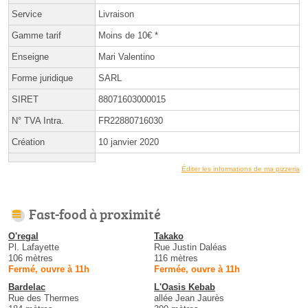
Service
Livraison
Gamme tarif
Moins de 10€ *
Enseigne
Mari Valentino
Forme juridique
SARL
SIRET
88071603000015
N° TVA Intra.
FR22880716030
Création
10 janvier 2020
Éditer les informations de ma pizzeria
Fast-food à proximité
O'regal
Takako
Pl. Lafayette
Rue Justin Daléas
106 mètres
116 mètres
Fermé, ouvre à 11h
Fermée, ouvre à 11h
Bardelac
L'Oasis Kebab
Rue des Thermes
allée Jean Jaurès