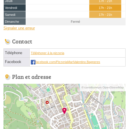
Jeudi
17h - 21h
Vendredi
17h - 21h
Samedi
17h - 21h
Dimanche
Fermé
Signaler une erreur
Contact
Téléphone
Téléphoner à la pizzeria
Facebook
facebook.com/PizzeriaMariValentino.Bagneres
Plan et adresse
© contributeurs OpenStreetMap