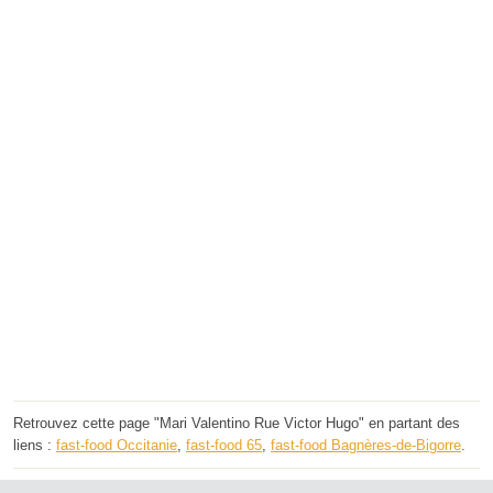
Retrouvez cette page "Mari Valentino Rue Victor Hugo" en partant des
liens :
fast-food Occitanie
,
fast-food 65
,
fast-food Bagnères-de-Bigorre
.