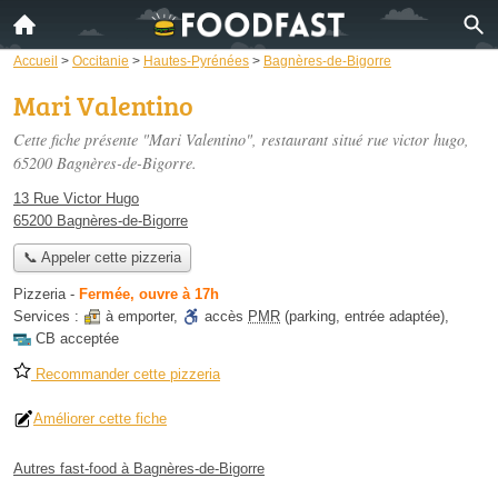
Accueil
>
Occitanie
>
Hautes-Pyrénées
>
Bagnères-de-Bigorre
Mari Valentino
Cette fiche présente "Mari Valentino", restaurant situé
rue victor hugo
,
65200 Bagnères-de-Bigorre.
13 Rue Victor Hugo
65200 Bagnères-de-Bigorre
📞 Appeler cette pizzeria
Pizzeria
-
Fermée, ouvre à 17h
Services :
à emporter
,
accès
PMR
(parking, entrée adaptée)
,
CB acceptée
Recommander cette pizzeria
Améliorer cette fiche
Autres fast-food à Bagnères-de-Bigorre