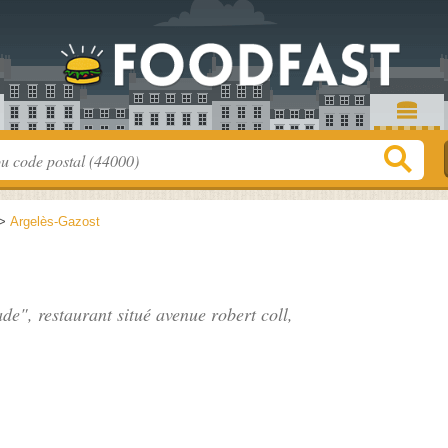
>
Argelès-Gazost
ade", restaurant situé
avenue robert coll
,