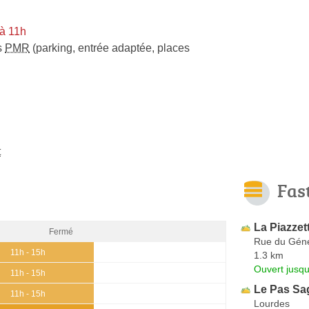
à 11h
s
PMR
(parking, entrée adaptée, places
t
Fas
La Piazzet
Fermé
Rue du Géné
11h - 15h
1.3 km
Ouvert jusqu
11h - 15h
Le Pas Sa
11h - 15h
Lourdes