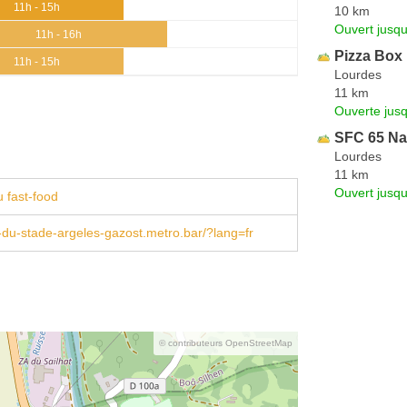
11h - 15h
10 km
Ouvert jusqu
11h - 16h
Pizza Box
11h - 15h
Lourdes
11 km
Ouverte jus
SFC 65 Naa
Lourdes
11 km
Ouvert jusq
 fast-food
-du-stade-argeles-gazost.metro.bar/?lang=fr
© contributeurs OpenStreetMap