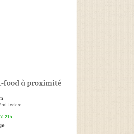
t-food à proximité
ta
ral Leclerc
'à 21h
ge