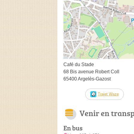
Café du Stade
68 Bis avenue Robert Coll
65400 Argelès-Gazost
Trajet Waze
Venir en trans
En bus