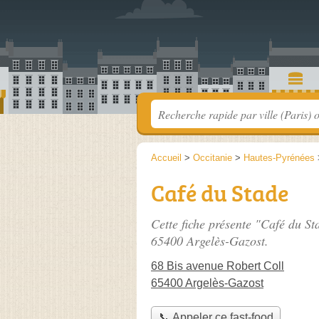
Accueil
>
Occitanie
>
Hautes-Pyrénées
Café du Stade
Cette fiche présente "Café du St
65400 Argelès-Gazost.
68 Bis avenue Robert Coll
65400 Argelès-Gazost
📞 Appeler ce fast-food