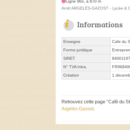
Ligne 965, à 870 m
Arrêt ARGELÈS-GAZOST - Lycée & Co
Informations
Enseigne
Cafe du 
Forme juridique
Entrepren
SIRET
8400119
N° TVA Intra.
FR96840
Création
1 décemb
Retrouvez cette page "Café du St
Argelès-Gazost
.