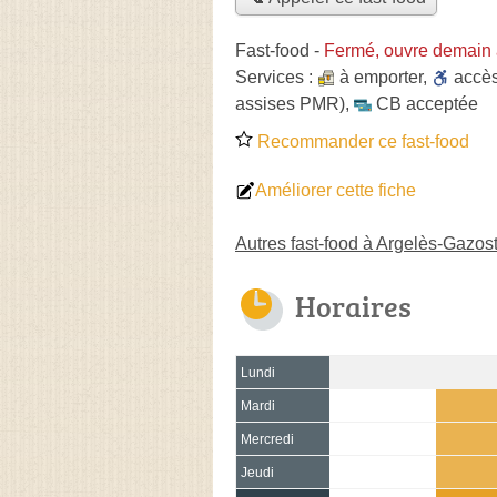
Fast-food
-
Fermé, ouvre demain 
Services :
à emporter
,
accè
assises PMR)
,
CB acceptée
Recommander ce fast-food
Améliorer cette fiche
Autres fast-food à Argelès-Gazos
Horaires
Lundi
Mardi
Mercredi
Jeudi