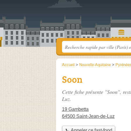
Accueil
>
Nouvelle-Aquitaine
>
Pyrénées
Soon
Cette fiche présente "Soon", res
Luz.
19 Gambetta
64500 Saint-Jean-de-Luz
📞 Appeler ce fast-food