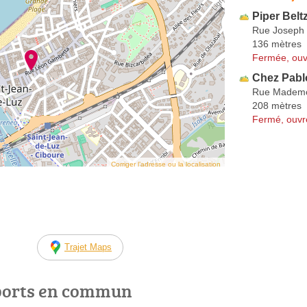
Piper Belt
Rue Joseph 
136 mètres
Fermée, ouv
Chez Pabl
Rue Mademoi
208 mètres
Fermé, ouvr
Corriger l’adresse ou la localisation
Trajet Maps
ports en commun