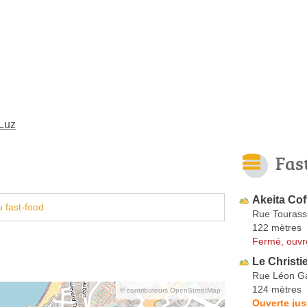
-Luz
Fas
Akeita Cof
 fast-food
Rue Touras
122 mètres
Fermé, ouvr
Le Christi
Rue Léon G
124 mètres
© contributeurs OpenStreetMap
Ouverte jus