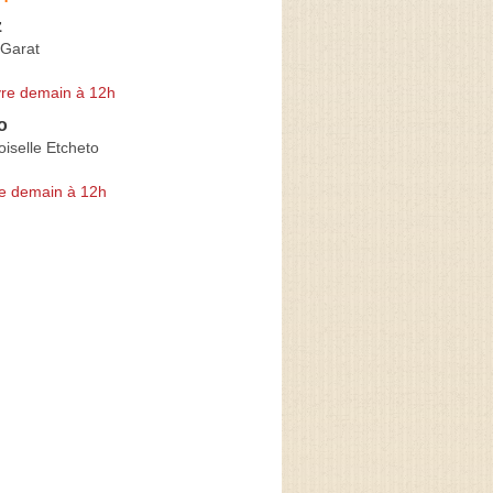
z
Garat
re demain à 12h
o
selle Etcheto
e demain à 12h