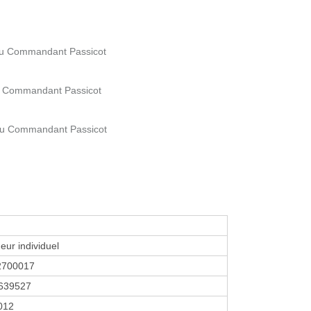
 du Commandant Passicot
du Commandant Passicot
 du Commandant Passicot
eur individuel
2700017
639527
2012