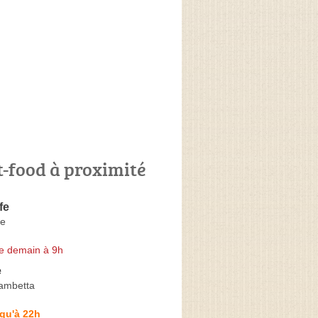
t-food à proximité
fe
se
e demain à 9h
e
ambetta
qu'à 22h