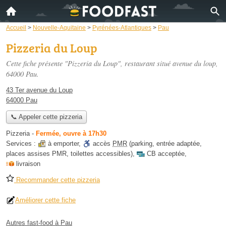
Accueil
>
Nouvelle-Aquitaine
>
Pyrénées-Atlantiques
>
Pau
Pizzeria du Loup
Cette fiche présente "Pizzeria du Loup", restaurant situé
avenue du loup
,
64000 Pau.
43 Ter avenue du Loup
64000 Pau
📞 Appeler cette pizzeria
Pizzeria
-
Fermée, ouvre à 17h30
Services :
à emporter
,
accès
PMR
(parking, entrée adaptée,
places assises PMR, toilettes accessibles)
,
CB acceptée
,
livraison
Recommander cette pizzeria
Améliorer cette fiche
Autres fast-food à Pau