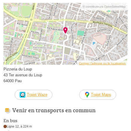
© contributeurs OpenStreetMap
Corriger l’adresse ou la localisation
Pizzeria du Loup
43 Ter avenue du Loup
64000 Pau
Trajet Waze
Trajet Maps
Venir en transports en commun
En bus
Ligne 12, à 224 m