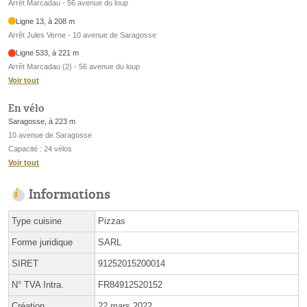
Arrêt Marcadau - 56 avenue du loup
Ligne 13, à 208 m
Arrêt Jules Verne - 10 avenue de Saragosse
Ligne 533, à 221 m
Arrêt Marcadau (2) - 56 avenue du loup
Voir tout
En vélo
Saragosse, à 223 m
10 avenue de Saragosse
Capacité : 24 vélos
Voir tout
Informations
Type cuisine
Pizzas
Forme juridique
SARL
SIRET
91252015200014
N° TVA Intra.
FR84912520152
Création
22 mars 2022