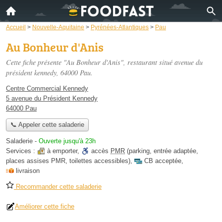
Accueil
>
Nouvelle-Aquitaine
>
Pyrénées-Atlantiques
>
Pau
Au Bonheur d'Anis
Cette fiche présente "Au Bonheur d'Anis", restaurant situé
avenue du
président kennedy
, 64000 Pau.
Centre Commercial Kennedy
5 avenue du Président Kennedy
64000 Pau
📞 Appeler cette saladerie
Saladerie
-
Ouverte jusqu'à 23h
Services :
à emporter
,
accès
PMR
(parking, entrée adaptée,
places assises PMR, toilettes accessibles)
,
CB acceptée
,
livraison
Recommander cette saladerie
Améliorer cette fiche