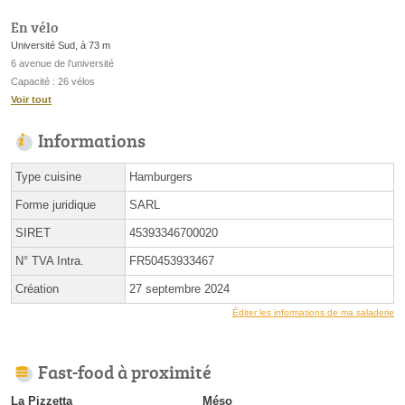
En vélo
Université Sud, à 73 m
6 avenue de l'université
Capacité : 26 vélos
Voir tout
Informations
Type cuisine
Hamburgers
Forme juridique
SARL
SIRET
45393346700020
N° TVA Intra.
FR50453933467
Création
27 septembre 2024
Éditer les informations de ma saladerie
Fast-food à proximité
La Pizzetta
Méso