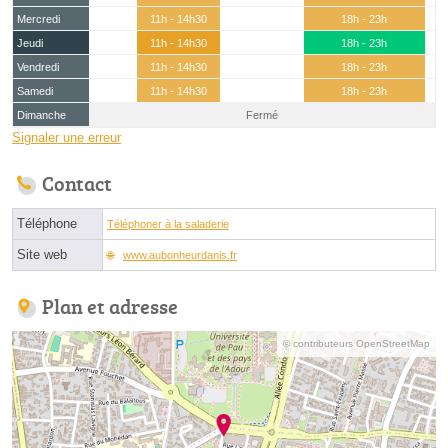
Mercredi
11h - 14h30
18h - 23h
Jeudi
11h - 14h30
18h - 23h
Vendredi
11h - 14h30
18h - 23h
Samedi
11h - 14h30
18h - 23h
Dimanche
Fermé
Signaler une erreur
Contact
Téléphone
Téléphoner à la saladerie
Site web
www.aubonheurdanis.fr
Plan et adresse
© contributeurs OpenStreetMap