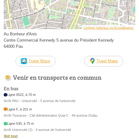
Corriger l’adresse ou la localisation
Au Bonheur d'Anis
Centre Commercial Kennedy 5 avenue du Président Kennedy
64000 Pau
Trajet Waze
Trajet Maps
Venir en transports en commun
En bus
Ligne 0522, à 70 m
Arrêt PAU - Université - 3 avenue de l'université
Ligne F, à 201 m
Arrêt Tourasse - Cité Administrative Quai C - 49 avenue Dufau
Ligne 530, à 75 m
Arrêt Université (2) - 4 avenue de l'université
Voir tout