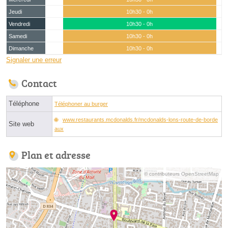
Jeudi
10h30 - 0h
Vendredi
10h30 - 0h
Samedi
10h30 - 0h
Dimanche
10h30 - 0h
Signaler une erreur
Contact
Téléphone
Téléphoner au burger
www.restaurants.mcdonalds.fr/mcdonalds-lons-route-de-borde
Site web
aux
Plan et adresse
© contributeurs OpenStreetMap