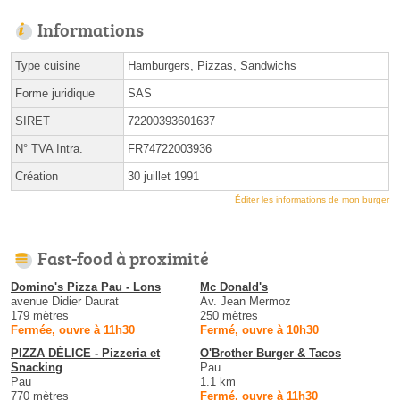
Informations
Type cuisine
Hamburgers, Pizzas, Sandwichs
Forme juridique
SAS
SIRET
72200393601637
N° TVA Intra.
FR74722003936
Création
30 juillet 1991
Éditer les informations de mon burger
Fast-food à proximité
Domino's Pizza Pau - Lons
Mc Donald's
avenue Didier Daurat
Av. Jean Mermoz
179 mètres
250 mètres
Fermée, ouvre à 11h30
Fermé, ouvre à 10h30
PIZZA DÉLICE - Pizzeria et
O'Brother Burger & Tacos
Snacking
Pau
Pau
1.1 km
770 mètres
Fermé, ouvre à 11h30