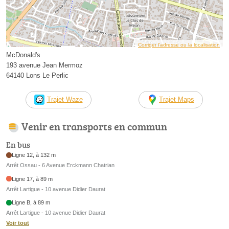
Corriger l’adresse ou la localisation
McDonald's
193 avenue Jean Mermoz
64140 Lons Le Perlic
Trajet Waze
Trajet Maps
Venir en transports en commun
En bus
Ligne 12, à 132 m
Arrêt Ossau - 6 Avenue Erckmann Chatrian
Ligne 17, à 89 m
Arrêt Lartigue - 10 avenue Didier Daurat
Ligne B, à 89 m
Arrêt Lartigue - 10 avenue Didier Daurat
Voir tout