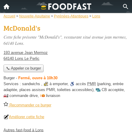
Accueil
>
Nouvelle-Aquitaine
>
Pyrénées-Atlantiques
>
Lons
McDonald's
Cette fiche présente "McDonald's", restaurant situé
avenue jean mermoz
,
64140 Lons.
193 avenue Jean Mermoz
64140 Lons Le Perlic
📞 Appeler ce burger
Burger
-
Fermé, ouvre à 10h30
Services :
sandwichs
,
à emporter
,
accès
PMR
(parking, entrée
adaptée, places assises PMR, toilettes accessibles)
,
CB acceptée
,
commande drive
,
livraison
Recommander ce burger
Améliorer cette fiche
Autres fast-food à Lons