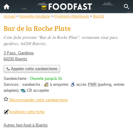
Accueil
>
Nouvelle-Aquitaine
>
Pyrénées-Atlantiques
>
Biarritz
Bar de la Roche Plate
Cette fiche présente "Bar de la Roche Plate", restaurant situé
pass.
gardères
, 64200 Biarritz.
3 Pass. Gardères
64200 Biarritz
📞 Appeler cette sandwicherie
Sandwicherie
-
Ouverte jusqu'à 1h
Services :
sandwichs
,
à emporter
,
accès
PMR
(parking, entrée
adaptée)
,
CB acceptée
Recommander cette sandwicherie
Améliorer cette fiche
Autres fast-food à Biarritz