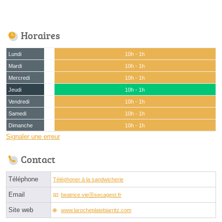
Horaires
Lundi
10h - 1h
Mardi
10h - 1h
Mercredi
10h - 1h
Jeudi
10h - 1h
Vendredi
10h - 1h
Samedi
10h - 1h
Dimanche
10h - 1h
Signaler une erreur
Contact
Téléphone
Téléphoner à la sandwicherie
Email
beatrice.vieⓐsecagest.fr
Site web
www.larocheplatebiarritz.com