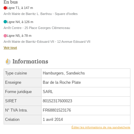
En bus
Ligne T1, à 147 m
Arrêt Mairie de Biarritz L. Barthou - Square d'Ixelles
Ligne N4, à 126 m
Arrêt Centre - 25 Place Georges Clémenceau
Ligne N5, à 78 m
Arrêt Mairie de Biarritz-Edouard VII - 12 Avenue Edouard VII
Voir tout
Informations
Type cuisine
Hamburgers, Sandwichs
Enseigne
Bar de la Roche Plate
Forme juridique
SARL
SIRET
80152317600023
N° TVA Intra.
FR68801523176
Création
1 avril 2014
Éditer les informations de ma sandwicherie