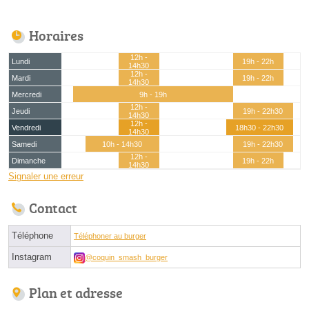
Horaires
12h -
Lundi
19h - 22h
14h30
12h -
Mardi
19h - 22h
14h30
Mercredi
9h - 19h
12h -
Jeudi
19h - 22h30
14h30
12h -
Vendredi
18h30 - 22h30
14h30
Samedi
10h - 14h30
19h - 22h30
12h -
Dimanche
19h - 22h
14h30
Signaler une erreur
Contact
Téléphone
Téléphoner au burger
Instagram
@coquin_smash_burger
Plan et adresse