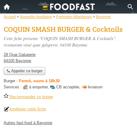
Accueil
>
Nouvelle-Aquitaine
>
Pyrénées-Atlantiques
>
Bayonne
COQUIN SMASH BURGER & Cocktails
Cette fiche présente "COQUIN SMASH BURGER & Cocktails",
restaurant situé
quai galuperie
, 64100 Bayonne.
28 Quai Galuperie
64100 Bayonne
📞 Appeler ce burger
Burger
-
Fermé, ouvre à 18h30
Services :
à emporter
,
CB acceptée
,
livraison
Recommander ce burger
Améliorer cette fiche
Autres fast-food à Bayonne