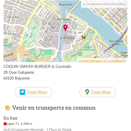
© contributeurs OpenStreetMap
Corriger l’adresse ou la localisation
COQUIN SMASH BURGER & Cocktails
28 Quai Galuperie
64100 Bayonne
Trajet Waze
Trajet Maps
Venir en transports en commun
En bus
Ligne T1, à 249 m
Arrêt Echauguette-Museoak - 3 Place du Réduit