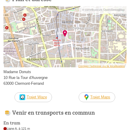
© contributeurs OpenStreetMap
Corriger l’adresse ou la localisation
Madame Donuts
10 Rue la Tour d'Auvergne
63000 Clermont-Ferrand
Trajet Waze
Trajet Maps
Venir en transports en commun
En tram
Ligne A, à 121 m