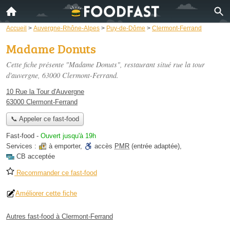
Accueil
>
Auvergne-Rhône-Alpes
>
Puy-de-Dôme
>
Clermont-Ferrand
Madame Donuts
Cette fiche présente "Madame Donuts", restaurant situé
rue la tour
d'auvergne
, 63000 Clermont-Ferrand.
10 Rue la Tour d'Auvergne
63000 Clermont-Ferrand
📞 Appeler ce fast-food
Fast-food
-
Ouvert jusqu'à 19h
Services :
à emporter
,
accès
PMR
(entrée adaptée)
,
CB acceptée
Recommander ce fast-food
Améliorer cette fiche
Autres fast-food à Clermont-Ferrand