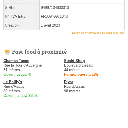
SIRET
94997104800010
N° TVA Intra.
FR00949971048
Création
1 avril 2023
Éditer les informations de mon fast-food
Fast-food à proximité
Chamas Tacos
Sushi Shop
Rue la Tour d'Auvergne
Boulevard Desaix
31 mètres
44 mètres
Ouvert jusqu'à 4h
Fermé, ouvre à 18h
Le Philly's
Diyar
Rue d'Assas
Rue d'Assas
89 mètres
98 mètres
Ouvert jusqu'à 23h30