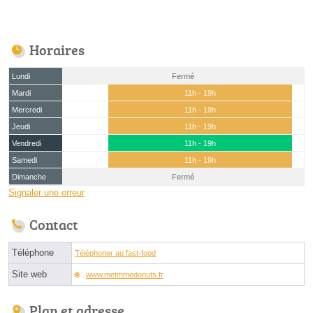
Horaires
Lundi
Fermé
Mardi
11h - 19h
Mercredi
11h - 19h
Jeudi
11h - 19h
Vendredi
11h - 19h
Samedi
11h - 19h
Dimanche
Fermé
Signaler une erreur
Contact
Téléphone
Téléphoner au fast-food
Site web
www.metmmedonuts.fr
Plan et adresse