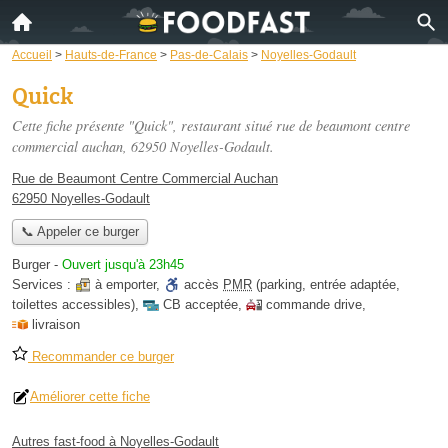
Accueil
>
Hauts-de-France
>
Pas-de-Calais
>
Noyelles-Godault
Quick
Cette fiche présente "Quick", restaurant situé
rue de beaumont centre
commercial auchan
, 62950 Noyelles-Godault.
Rue de Beaumont Centre Commercial Auchan
62950 Noyelles-Godault
📞 Appeler ce burger
Burger
-
Ouvert jusqu'à 23h45
Services :
à emporter
,
accès
PMR
(parking, entrée adaptée,
toilettes accessibles)
,
CB acceptée
,
commande drive
,
livraison
Recommander ce burger
Améliorer cette fiche
Autres fast-food à Noyelles-Godault