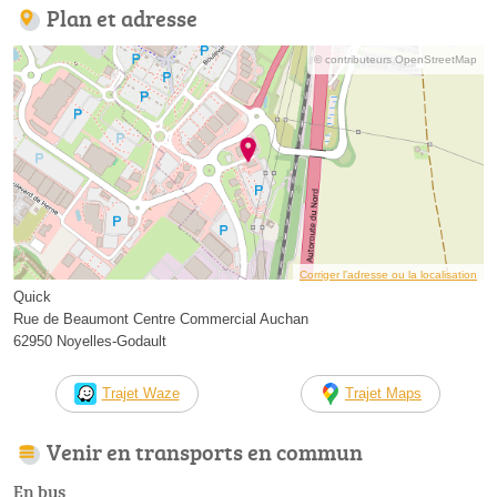
Plan et adresse
© contributeurs OpenStreetMap
Corriger l’adresse ou la localisation
Quick
Rue de Beaumont Centre Commercial Auchan
62950 Noyelles-Godault
Trajet Waze
Trajet Maps
Venir en transports en commun
En bus