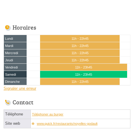
Horaires
Lundi
11h - 22h45
Mardi
11h - 22h45
Mercredi
11h - 22h45
Jeudi
11h - 22h45
Vendredi
11h - 23h45
Samedi
11h - 23h45
Dimanche
11h - 22h45
Signaler une erreur
Contact
Téléphone
Téléphoner au burger
Site web
www.quick.fr/restaurants/noyelles-godault