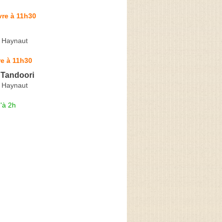
vre à 11h30
 Haynaut
e à 11h30
 Tandoori
 Haynaut
'à 2h