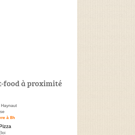
t-food à proximité
 Haynaut
se
re à 8h
Pizza
loi