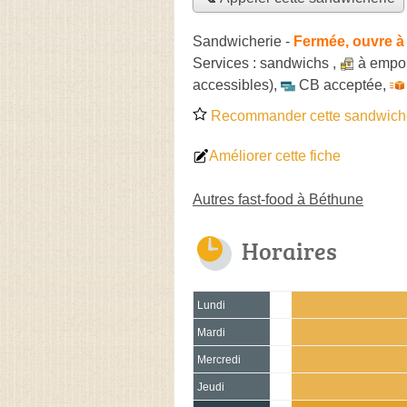
Sandwicherie
-
Fermée, ouvre à
Services :
sandwichs
,
à empor
accessibles)
,
CB acceptée
,
Recommander cette sandwich
Améliorer cette fiche
Autres fast-food à Béthune
Horaires
Lundi
Mardi
Mercredi
Jeudi