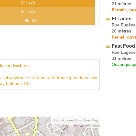
8h - 22h
21 mètres
Fermée, ou
8h - 22h
El Tacos
9h - 22h
Rue Eugène
26 mètres
Fermé, ouvr
Fast Food
Rue Eugène
31 mètres
Ouvert jusqu
la sandwicherie
s.subwayfrance.fr/fr/hauts-de-france/pas-de-calais/
ay-bethune-137
© contributeurs OpenStreetMap