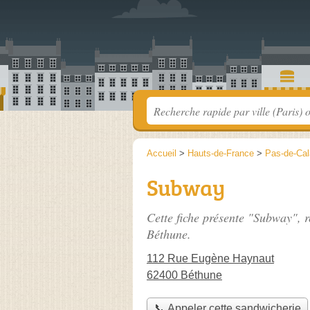
Accueil
>
Hauts-de-France
>
Pas-de-Cal
Subway
Cette fiche présente "Subway", r
Béthune.
112 Rue Eugène Haynaut
62400 Béthune
📞 Appeler cette sandwicherie