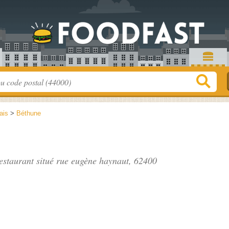
ais
>
Béthune
estaurant situé
rue eugène haynaut
, 62400