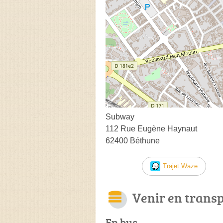
Subway
112 Rue Eugène Haynaut
62400 Béthune
Trajet Waze
Venir en trans
En bus