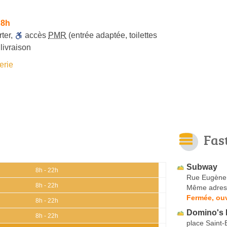
 8h
ter
,
accès
PMR
(entrée adaptée, toilettes
livraison
erie
Fas
Subway
8h - 22h
Rue Eugène
8h - 22h
Même adres
Fermée, ouv
8h - 22h
Domino's 
8h - 22h
place Saint-E