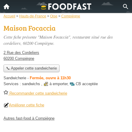
Accueil
>
Hauts-de-France
>
Oise
>
Compiègne
Maison Focaccia
Cette fiche présente "Maison Focaccia", restaurant situé
rue des
cordeliers
, 60200 Compiègne.
2 Rue des Cordeliers
60200 Compiègne
📞 Appeler cette sandwicherie
Sandwicherie
-
Fermée, ouvre à 11h30
Services :
sandwichs
,
à emporter
,
CB acceptée
Recommander cette sandwicherie
Améliorer cette fiche
Autres fast-food à Compiègne