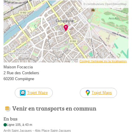
© contributeurs OpenStreetMap
Corriger l’adresse ou la localisation
Maison Focaccia
2 Rue des Cordeliers
60200 Compiègne
Trajet Waze
Trajet Maps
Venir en transports en commun
En bus
Ligne 105, à 43 m
Arrêt Saint Jacques - 4bis Place Saint-Jacques