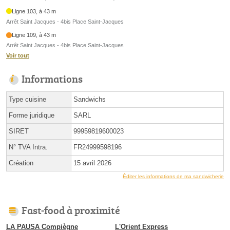
Ligne 103, à 43 m
Arrêt Saint Jacques - 4bis Place Saint-Jacques
Ligne 109, à 43 m
Arrêt Saint Jacques - 4bis Place Saint-Jacques
Voir tout
Informations
Type cuisine
Sandwichs
Forme juridique
SARL
SIRET
99959819600023
N° TVA Intra.
FR24999598196
Création
15 avril 2026
Éditer les informations de ma sandwicherie
Fast-food à proximité
LA PAUSA Compiègne
L'Orient Express