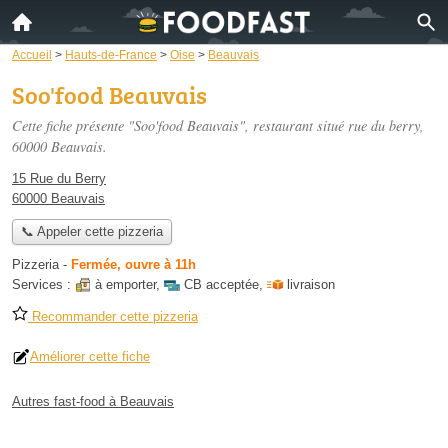
Accueil
>
Hauts-de-France
>
Oise
>
Beauvais
Soo'food Beauvais
Cette fiche présente "Soo'food Beauvais", restaurant situé
rue du berry
,
60000 Beauvais.
15 Rue du Berry
60000 Beauvais
📞 Appeler cette pizzeria
Pizzeria
-
Fermée, ouvre à 11h
Services :
à emporter
,
CB acceptée
,
livraison
Recommander cette pizzeria
Améliorer cette fiche
Autres fast-food à Beauvais