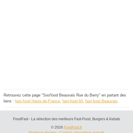
Retrouvez cette page "Soo'food Beauvais Rue du Berry" en partant des
liens :
fast-food Hauts-de-France
,
fast-food 60
,
fast-food Beauvais
.
FoodFast - La sélection des meilleurs Fast-Food, Burgers & Kebab
© 2026
FoodFast.fr
Mentions légales
-
Contact
-
Inscription gratuite