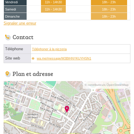
Vendredi
11h - 14h30
18h - 23h
Samedi
11h - 14h30
18h - 23h
Dimanche
18h - 23h
Signaler une erreur
Contact
Téléphone
Téléphoner à la pizzeria
Site web
wa.me/message/M3BIHNYKUYHSN1
Plan et adresse
© contributeurs OpenStreetMap