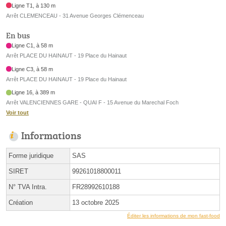
Ligne T1, à 130 m
Arrêt CLEMENCEAU - 31 Avenue Georges Clémenceau
En bus
Ligne C1, à 58 m
Arrêt PLACE DU HAINAUT - 19 Place du Hainaut
Ligne C3, à 58 m
Arrêt PLACE DU HAINAUT - 19 Place du Hainaut
Ligne 16, à 389 m
Arrêt VALENCIENNES GARE - QUAI F - 15 Avenue du Marechal Foch
Voir tout
Informations
Forme juridique
SAS
SIRET
99261018800011
N° TVA Intra.
FR28992610188
Création
13 octobre 2025
Éditer les informations de mon fast-food