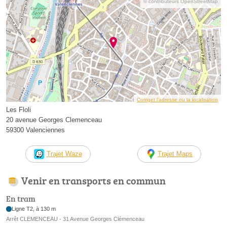
© contributeurs OpenStreetMap
Corriger l’adresse ou la localisation
Les Floli
20 avenue Georges Clemenceau
59300 Valenciennes
Trajet Waze
Trajet Maps
Venir en transports en commun
En tram
Ligne T2, à 130 m
Arrêt CLEMENCEAU - 31 Avenue Georges Clémenceau