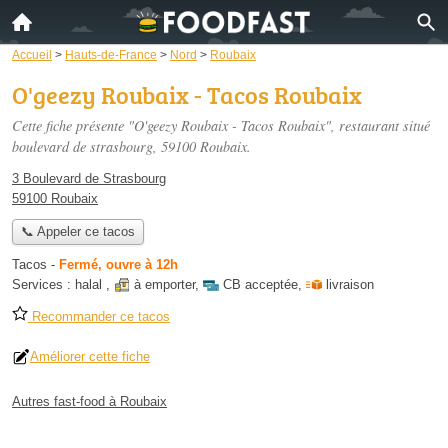
Accueil
>
Hauts-de-France
>
Nord
>
Roubaix
O'geezy Roubaix - Tacos Roubaix
Cette fiche présente "O'geezy Roubaix - Tacos Roubaix", restaurant situé
boulevard de strasbourg
, 59100 Roubaix.
3 Boulevard de Strasbourg
59100 Roubaix
📞 Appeler ce tacos
Tacos
-
Fermé, ouvre à 12h
Services :
halal
,
à emporter
,
CB acceptée
,
livraison
Recommander ce tacos
Améliorer cette fiche
Autres fast-food à Roubaix