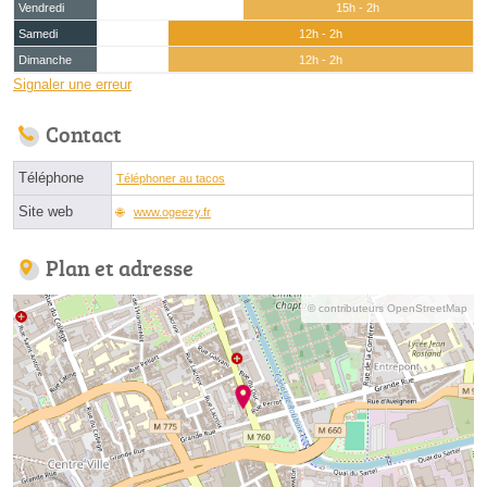
Vendredi
15h - 2h
Samedi
12h - 2h
Dimanche
12h - 2h
Signaler une erreur
Contact
Téléphone
Téléphoner au tacos
Site web
www.ogeezy.fr
Plan et adresse
© contributeurs OpenStreetMap