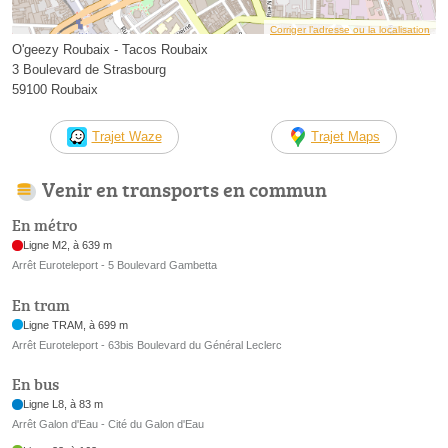
Corriger l’adresse ou la localisation
O'geezy Roubaix - Tacos Roubaix
3 Boulevard de Strasbourg
59100 Roubaix
Trajet Waze
Trajet Maps
Venir en transports en commun
En métro
Ligne M2, à 639 m
Arrêt Euroteleport - 5 Boulevard Gambetta
En tram
Ligne TRAM, à 699 m
Arrêt Euroteleport - 63bis Boulevard du Général Leclerc
En bus
Ligne L8, à 83 m
Arrêt Galon d'Eau - Cité du Galon d'Eau