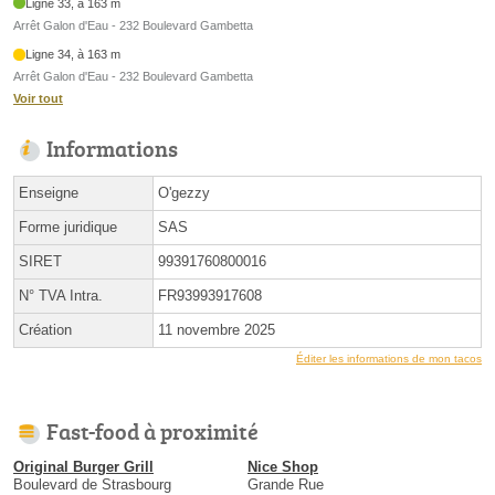
Ligne 33, à 163 m
Arrêt Galon d'Eau - 232 Boulevard Gambetta
Ligne 34, à 163 m
Arrêt Galon d'Eau - 232 Boulevard Gambetta
Voir tout
Informations
Enseigne
O'gezzy
Forme juridique
SAS
SIRET
99391760800016
N° TVA Intra.
FR93993917608
Création
11 novembre 2025
Éditer les informations de mon tacos
Fast-food à proximité
Original Burger Grill
Nice Shop
Boulevard de Strasbourg
Grande Rue