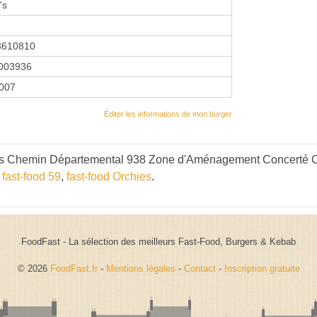
's
3610810
003936
2007
Éditer les informations de mon burger
's Chemin Départemental 938 Zone d'Aménagement Concerté Ca
,
fast-food 59
,
fast-food Orchies
.
FoodFast - La sélection des meilleurs Fast-Food, Burgers & Kebab
© 2026
FoodFast.fr
-
Mentions légales
-
Contact
-
Inscription gratuite