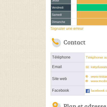
Jeudi
Vendredi
Samedi
Dimanche
Signaler une erreur
Contact
Téléphone
Téléphoner a
Email
katyduwat
www.resta
Site web
www.mcdon
Facebook
facebook.
Plan et adresse