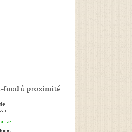
t-food à proximité
rie
och
'à 14h
Chees