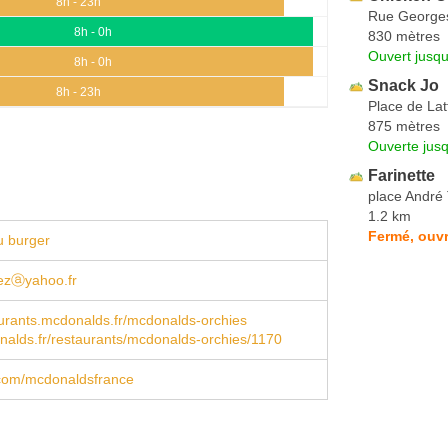
8h - 23h
Rue George
8h - 0h
830 mètres
Ouvert jusqu
8h - 0h
Snack Jo
8h - 23h
Place de Lat
875 mètres
Ouverte jus
Farinette
place Andr
1.2 km
Fermé, ouvr
u burger
ezⓐyahoo.fr
urants.mcdonalds.fr/mcdonalds-orchies
alds.fr/restaurants/mcdonalds-orchies/1170
com/mcdonaldsfrance