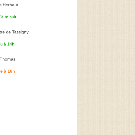
s Herbaut
'à minuit
tre de Tassigny
qu'à 14h
é Thomas
e à 16h