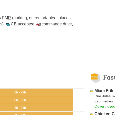
s
PMR
(parking, entrée adaptée, places
s)
,
CB acceptée
,
commande drive
,
Fas
Miam Frite
8h - 23h
Rue Jules R
8h - 23h
825 mètres
Ouvert jusqu
8h - 23h
Chicken 