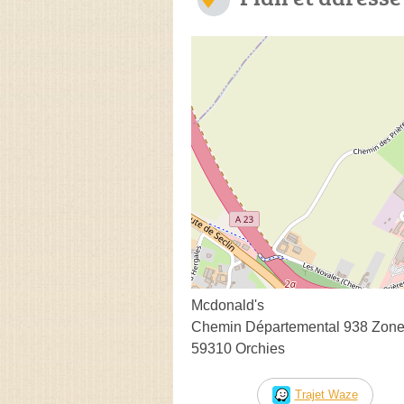
Mcdonald's
Chemin Départemental 938 Zone
59310 Orchies
Trajet Waze