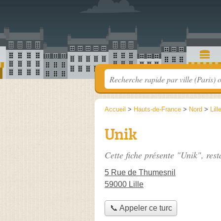
Accueil
>
Hauts-de-France
>
Nord
>
Lill
Unik
Cette fiche présente "Unik", res
5 Rue de Thumesnil
59000 Lille
📞 Appeler ce turc