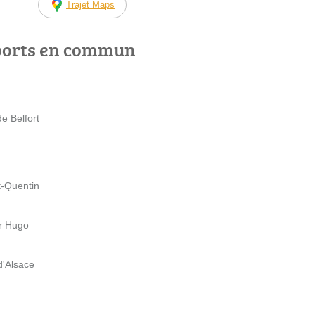
Trajet Maps
ports en commun
e Belfort
t-Quentin
or Hugo
d'Alsace