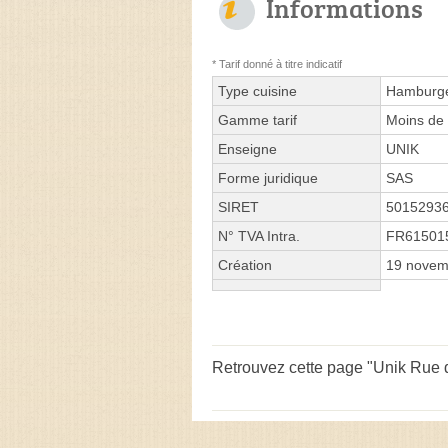
Informations
* Tarif donné à titre indicatif
Type cuisine
Hamburger
Gamme tarif
Moins de 
Enseigne
UNIK
Forme juridique
SAS
SIRET
5015293
N° TVA Intra.
FR61501
Création
19 novem
Retrouvez cette page "Unik Rue d