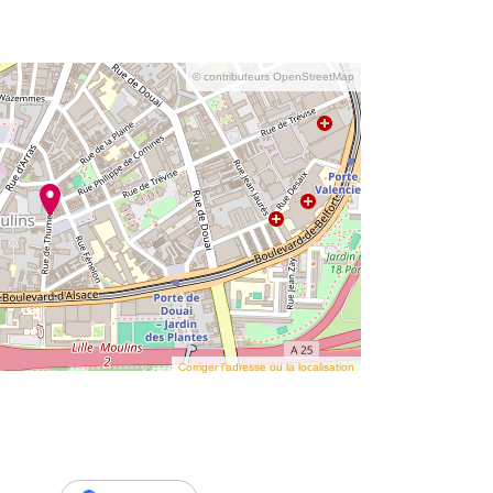
© contributeurs OpenStreetMap
Corriger l’adresse ou la localisation