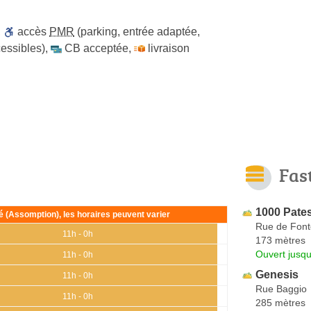
,
accès
PMR
(parking, entrée adaptée,
cessibles)
,
CB acceptée
,
livraison
Fas
1000 Pate
ié (Assomption), les horaires peuvent varier
Rue de Fon
11h - 0h
173 mètres
Ouvert jusqu
11h - 0h
Genesis
11h - 0h
Rue Baggio
11h - 0h
285 mètres