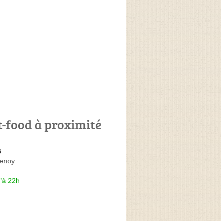
t-food à proximité
s
tenoy
'à 22h