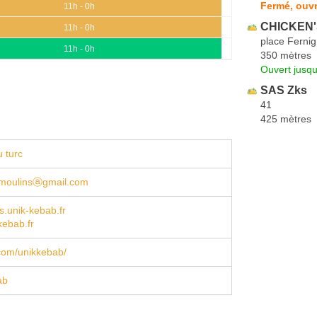
Fermé, ouvr
11h - 0h
CHICKEN'S
11h - 0h
place Fernig
11h - 0h
350 mètres
Ouvert jusqu
SAS Zks
41
425 mètres
 turc
moulinsⓐgmail.com
ns.unik-kebab.fr
kebab.fr
com/unikkebab/
ab