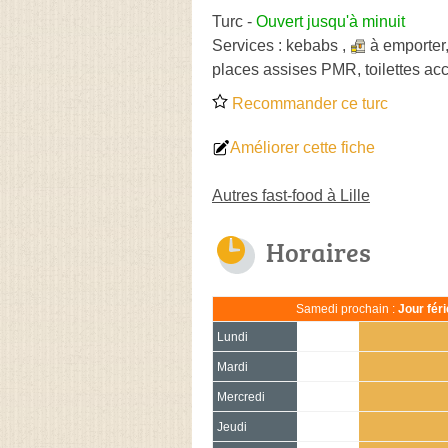
Turc
-
Ouvert jusqu'à minuit
Services :
kebabs
,
à emporter
places assises PMR, toilettes ac
Recommander ce turc
Améliorer cette fiche
Autres fast-food à Lille
Horaires
Samedi prochain :
Jour fér
Lundi
Mardi
Mercredi
Jeudi