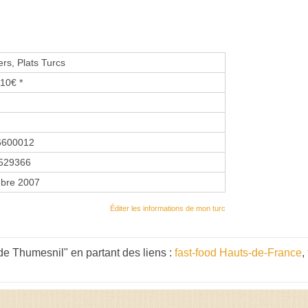
s, Plats Turcs
10€ *
6600012
529366
bre 2007
Éditer les informations de mon turc
e Thumesnil" en partant des liens :
fast-food Hauts-de-France
,