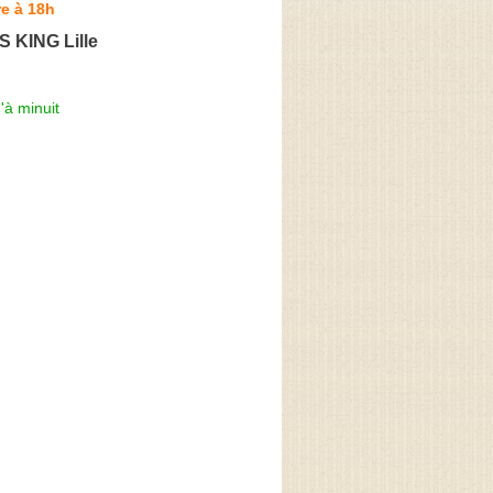
e à 18h
 KING Lille
'à minuit