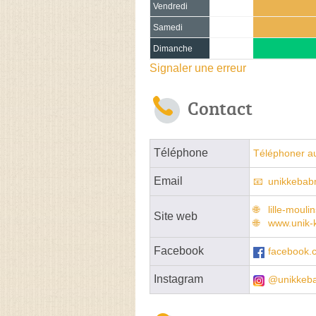
Vendredi
Samedi
Dimanche
Signaler une erreur
Contact
Téléphone
Téléphoner au
Email
unikkebab
lille-mouli
Site web
www.unik-
Facebook
facebook.
Instagram
@unikkeb