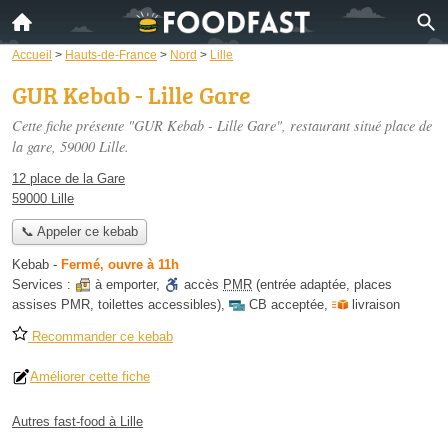
Accueil
>
Hauts-de-France
>
Nord
>
Lille
GUR Kebab - Lille Gare
Cette fiche présente "GUR Kebab - Lille Gare", restaurant situé
place de
la gare
, 59000 Lille.
12 place de la Gare
59000 Lille
📞 Appeler ce kebab
Kebab
-
Fermé, ouvre à 11h
Services :
à emporter
,
accès
PMR
(entrée adaptée, places
assises PMR, toilettes accessibles)
,
CB acceptée
,
livraison
Recommander ce kebab
Améliorer cette fiche
Autres fast-food à Lille