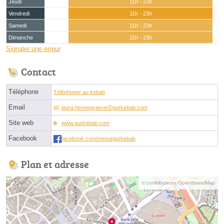
Jeudi
11h - 23h
Vendredi
11h - 23h
Samedi
11h - 23h
Dimanche
11h - 23h
Signaler une erreur
Contact
Téléphone
Téléphoner au kebab
Email
laura.hennegraeveⓐgurkebab.com
Site web
www.gurkebab.com
Facebook
facebook.com/mesutgurkebab
Plan et adresse
© contributeurs OpenStreetMap