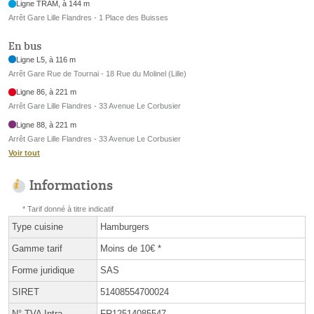
Ligne TRAM, à 144 m
Arrêt Gare Lille Flandres - 1 Place des Buisses
En bus
Ligne L5, à 116 m
Arrêt Gare Rue de Tournai - 18 Rue du Molinel (Lille)
Ligne 86, à 221 m
Arrêt Gare Lille Flandres - 33 Avenue Le Corbusier
Ligne 88, à 221 m
Arrêt Gare Lille Flandres - 33 Avenue Le Corbusier
Voir tout
Informations
* Tarif donné à titre indicatif
Type cuisine
Hamburgers
Gamme tarif
Moins de 10€ *
Forme juridique
SAS
SIRET
51408554700024
N° TVA Intra.
FR12514085547