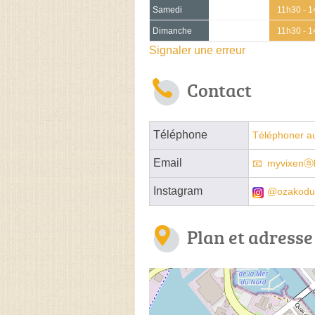
Samedi
11h30 - 1
Dimanche
11h30 - 1
Signaler une erreur
Contact
Téléphone
Téléphoner au
Email
myvixenⓐh
Instagram
@ozakodu
Plan et adresse