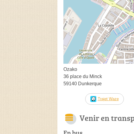
Ozako
36 place du Minck
59140 Dunkerque
Trajet Waze
Venir en trans
En bus