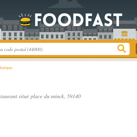
kerque
staurant situé
place du minck
, 59140