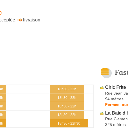
0
cceptée
,
livraison
Fas
Chic Frite
4h
18h30 - 22h
Rue Jean Ja
4h
18h30 - 22h
94 mètres
Fermée, ou
4h
18h30 - 22h
La Baie d
4h
18h30 - 22h
Rue Clemen
4h
18h30 - 22h30
325 mètres