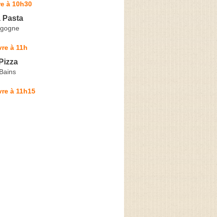
re à 10h30
 Pasta
rgogne
re à 11h
Pizza
Bains
vre à 11h15