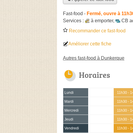
Fast-food
-
Fermé, ouvre à 11h3
Services :
à emporter
,
CB a
Recommander ce fast-food
Améliorer cette fiche
Autres fast-food à Dunkerque
Horaires
Lundi
11h30 - 1
Mardi
11h30 - 1
Mercredi
11h30 - 1
Jeudi
11h30 - 1
Vendredi
11h30 - 1