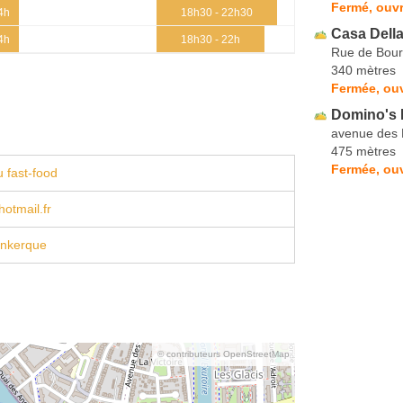
Fermé, ouv
4h
18h30 - 22h30
Casa Della
4h
18h30 - 22h
Rue de Bou
340 mètres
Fermée, ouv
Domino's 
avenue des 
475 mètres
Fermée, ou
 fast-food
otmail.fr
nkerque
© contributeurs OpenStreetMap