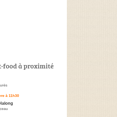
t-food à proximité
urès
vre à 11h30
'Halong
ceau