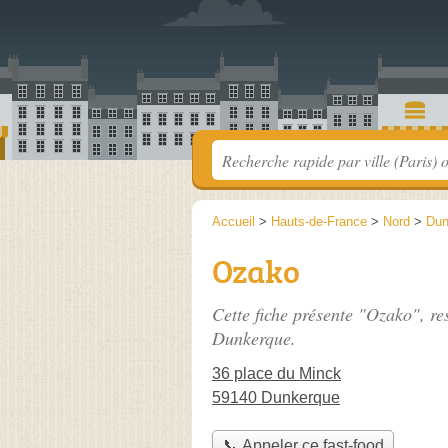
Accueil
>
Hauts-de-France
>
Nord
>
Dun
Ozako
Cette fiche présente "Ozako", re
Dunkerque.
36 place du Minck
59140 Dunkerque
📞 Appeler ce fast-food