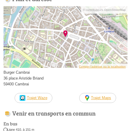
© contributeurs OpenStreetMap
Corriger l’adresse ou la localisation
Burger Cambrai
36 place Aristide Briand
59400 Cambrai
Trajet Waze
Trajet Maps
Venir en transports en commun
En bus
Ligne 410, à 151 m