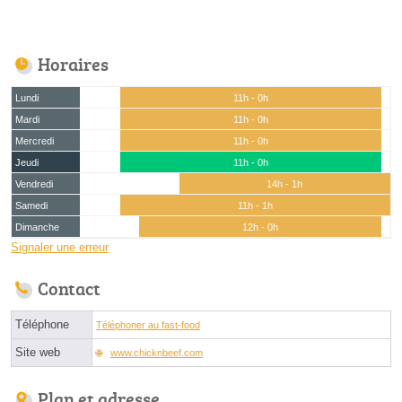
Horaires
Lundi
11h - 0h
Mardi
11h - 0h
Mercredi
11h - 0h
Jeudi
11h - 0h
Vendredi
14h - 1h
Samedi
11h - 1h
Dimanche
12h - 0h
Signaler une erreur
Contact
Téléphone
Téléphoner au fast-food
Site web
www.chicknbeef.com
Plan et adresse