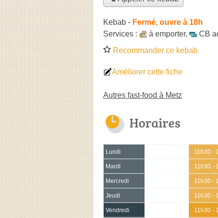
Kebab
-
Fermé, ouvre à 18h
Services :
à emporter
,
CB a
Recommander ce kebab
Améliorer cette fiche
Autres fast-food à Metz
Horaires
Lundi
11h30 - 
Mardi
11h30 - 
Mercredi
11h30 - 
Jeudi
11h30 - 
Vendredi
11h30 - 