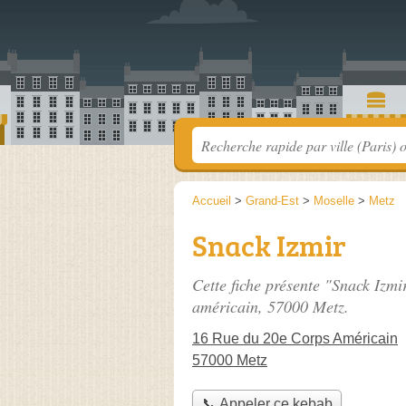
Accueil
>
Grand-Est
>
Moselle
>
Metz
Snack Izmir
Cette fiche présente "Snack Izmi
américain
, 57000 Metz.
16 Rue du 20e Corps Américain
57000 Metz
📞 Appeler ce kebab