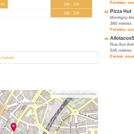
Fermée, ou
14h
18h - 22h
Pizza Hut
18h - 22h
Montigny-lè
380 mètres
Fermée, ouv
Allotacos
Rue Aux Arè
545 mètres
Fermé, ouvr
u kebab
© contributeurs OpenStreetMap