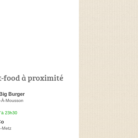
t-food à proximité
Big Burger
t-À-Mousson
u'à 23h30
Co
s-Metz