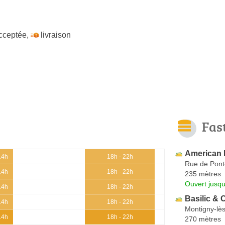
cceptée
,
livraison
Fas
American 
14h
18h - 22h
Rue de Pon
14h
18h - 22h
235 mètres
Ouvert jusq
14h
18h - 22h
Basilic & 
14h
18h - 22h
Montigny-lè
14h
18h - 22h
270 mètres