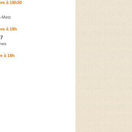
vre à 18h30
s-Metz
re à 18h
57
nes
e à 18h