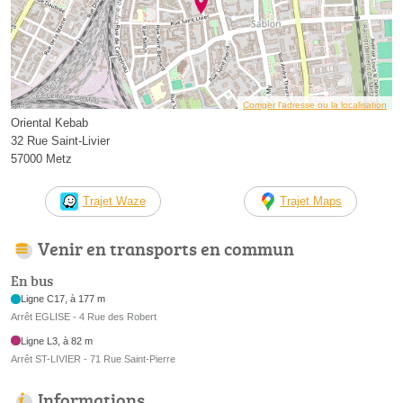
Corriger l’adresse ou la localisation
Oriental Kebab
32 Rue Saint-Livier
57000 Metz
Trajet Waze
Trajet Maps
Venir en transports en commun
En bus
Ligne C17, à 177 m
Arrêt EGLISE - 4 Rue des Robert
Ligne L3, à 82 m
Arrêt ST-LIVIER - 71 Rue Saint-Pierre
Informations