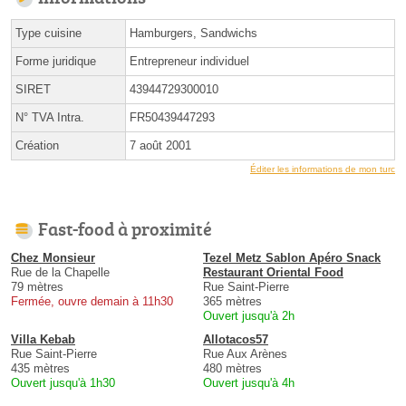
Type cuisine
Hamburgers, Sandwichs
Forme juridique
Entrepreneur individuel
SIRET
43944729300010
N° TVA Intra.
FR50439447293
Création
7 août 2001
Éditer les informations de mon turc
Fast-food à proximité
Chez Monsieur
Tezel Metz Sablon Apéro Snack
Rue de la Chapelle
Restaurant Oriental Food
79 mètres
Rue Saint-Pierre
Fermée, ouvre demain à 11h30
365 mètres
Ouvert jusqu'à 2h
Villa Kebab
Allotacos57
Rue Saint-Pierre
Rue Aux Arènes
435 mètres
480 mètres
Ouvert jusqu'à 1h30
Ouvert jusqu'à 4h