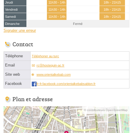
Jeudi
11h30 - 14h
18h - 21h15
Vendredi
11h30 - 14h
18h - 21h15
Samedi
11h30 - 14h
18h - 21h15
Dimanche
Fermé
Signaler une erreur
Contact
Téléphone
Téléphoner au turc
Email
rcⓐhostequin-ac.fr
Site web
www.orientalkebab.com
Facebook
fr-fr.facebook.com/orientalkebabsablon.fr
Plan et adresse
© contributeurs OpenStreetMap