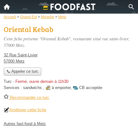
Accueil
>
Grand-Est
>
Moselle
>
Metz
Oriental Kebab
Cette fiche présente "Oriental Kebab", restaurant situé
rue saint-livier
,
57000 Metz.
32 Rue Saint-Livier
57000 Metz
📞 Appeler ce turc
Turc
-
Fermé, ouvre demain à 11h30
Services :
sandwichs
,
à emporter
,
CB acceptée
Recommander ce turc
Améliorer cette fiche
Autres fast-food à Metz