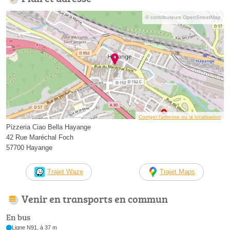
© contributeurs OpenStreetMap
Corriger l’adresse ou la localisation
Pizzeria Ciao Bella Hayange
42 Rue Maréchal Foch
57700 Hayange
Trajet Waze
Trajet Maps
Venir en transports en commun
En bus
Ligne N91, à 37 m