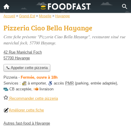
Accueil
>
Grand-Est
>
Moselle
>
Hayange
Pizzeria Ciao Bella Hayange
Cette fiche présente "Pizzeria Ciao Bella Hayange", restaurant situé
rue
maréchal foch
, 57700 Hayange.
42 Rue Maréchal Foch
57700 Hayange
📞 Appeler cette pizzeria
Pizzeria
-
Fermée, ouvre à 18h
Services :
à emporter
,
accès
PMR
(parking, entrée adaptée)
,
CB acceptée
,
livraison
Recommander cette pizzeria
Améliorer cette fiche
Autres fast-food à Hayange