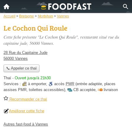
Accueil
>
Bretagne
>
Morbihan
>
Vannes
Le Cochon Qui Roule
Cette fiche présente "Le Cochon Qui Roule", restaurant situé
rue du
capitaine jude
, 56000 Vannes.
28 Rue du Capitaine Jude
56000 Vannes
📞 Appeler ce thaï
Thaï
-
Ouvert jusqu'à 21h30
Services :
à emporter
,
accès
PMR
(entrée adaptée, places
assises PMR, toilettes accessibles)
,
CB acceptée
,
livraison
Recommander ce thaï
Améliorer cette fiche
Autres fast-food à Vannes