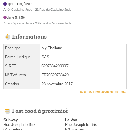
Ligne TRM, à 58 m
Arrêt Capitaine Jude - 21 Rue du Capitaine Jude
Ligne 5, à 56 m
Arrêt Capitaine Jude - 20 Rue du Capitaine Jude
Informations
Enseigne
My Thailand
Forme juridique
SAS
SIRET
52073342900051
N° TVA Intra.
FR70520733429
Création
28 novembre 2017
Éditer les informations de mon thaï
Fast-food à proximité
Subway
Le Van
Rue Joseph le Brix
Rue Joseph le Brix
645 mètres
670 mètres