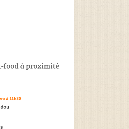
t-food à proximité
vre à 11h30
udou
's