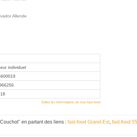
lvador Allende
eur individuel
5600019
966256
018
Éditer les informations de mon fast-food
ouchot" en partant des liens :
fast-food Grand-Est
,
fast-food 5