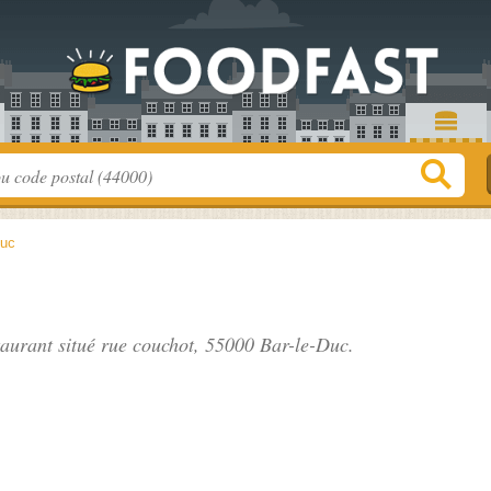
Duc
taurant situé
rue couchot
, 55000 Bar-le-Duc.