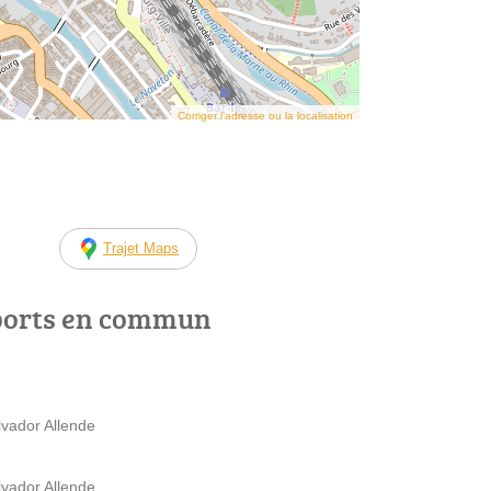
Corriger l’adresse ou la localisation
Trajet Maps
ports en commun
lvador Allende
lvador Allende