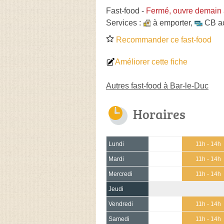
Fast-food
-
Fermé, ouvre demain 
Services :
à emporter
,
CB a
Recommander ce fast-food
Améliorer cette fiche
Autres fast-food à Bar-le-Duc
Horaires
Lundi
11h - 14h
Mardi
11h - 14h
Mercredi
11h - 14h
Jeudi
Vendredi
11h - 14h
Samedi
11h - 14h