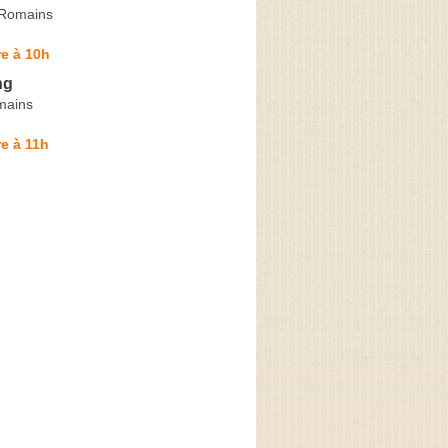
 Romains
e à 10h
ng
mains
e à 11h