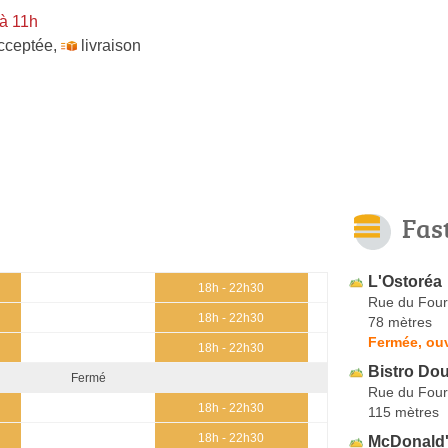
à 11h
cceptée
,
livraison
Fas
L'Ostoréa
18h - 22h30
Rue du Four
18h - 22h30
78 mètres
Fermée, ou
18h - 22h30
Bistro Do
Fermé
Rue du Four
18h - 22h30
115 mètres
18h - 22h30
McDonald