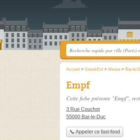
Accueil
>
Grand-Est
>
Meuse
>
Bar-le-
Empf
Cette fiche présente "Empf", res
3 Rue Couchot
55000 Bar-le-Duc
📞 Appeler ce fast-food