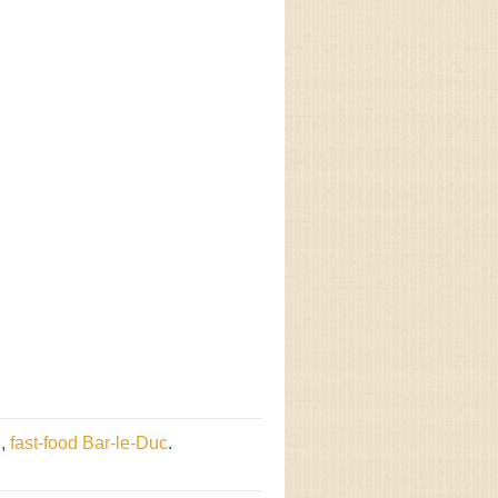
5
,
fast-food Bar-le-Duc
.