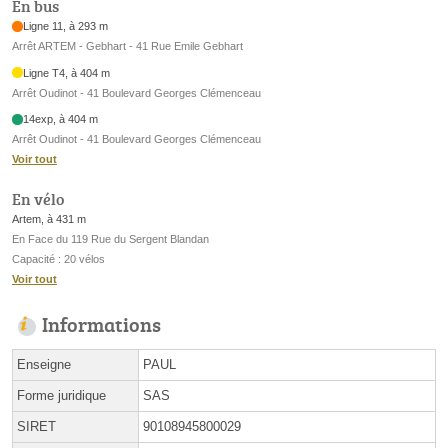
En bus
Ligne 11, à 293 m
Arrêt ARTEM - Gebhart - 41 Rue Emile Gebhart
Ligne T4, à 404 m
Arrêt Oudinot - 41 Boulevard Georges Clémenceau
14exp, à 404 m
Arrêt Oudinot - 41 Boulevard Georges Clémenceau
Voir tout
En vélo
Artem, à 431 m
En Face du 119 Rue du Sergent Blandan
Capacité : 20 vélos
Voir tout
Informations
Enseigne
PAUL
Forme juridique
SAS
SIRET
90108945800029