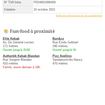
N° TVA Intra.
FR24901089458
Création
15 octobre 2021
Éditer les informations de ma sandwicherie
Fast-food à proximité
Elite Kebab
Bun&co
Av. Du Général Leclerc
Rue Emile Gebhart
171 mètres
290 mètres
Ouvert jusqu'à 2h30
Ouvert jusqu'à 5h
Authentik Kebab Blandan
Pizz Avellino
Rue Sergent Blandan
Vandœuvre-lès-Nancy
410 mètres
470 mètres
Fermé, ouvre demain à 18h