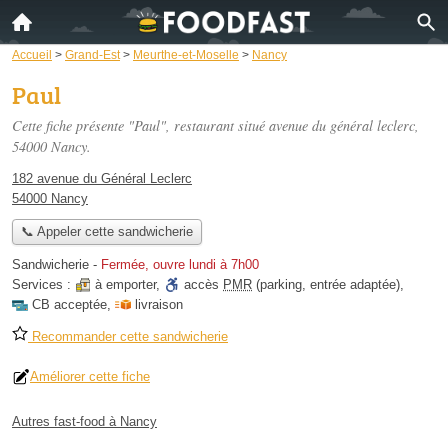
Accueil
>
Grand-Est
>
Meurthe-et-Moselle
>
Nancy
Paul
Cette fiche présente "Paul", restaurant situé
avenue du général leclerc
,
54000 Nancy.
182 avenue du Général Leclerc
54000 Nancy
📞 Appeler cette sandwicherie
Sandwicherie
-
Fermée, ouvre lundi à 7h00
Services :
à emporter
,
accès
PMR
(parking, entrée adaptée)
,
CB acceptée
,
livraison
Recommander cette sandwicherie
Améliorer cette fiche
Autres fast-food à Nancy