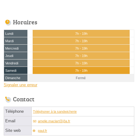
Horaires
Lundi
7h - 19h
Mardi
7h - 19h
Mercredi
7h - 19h
Jeudi
7h - 19h
Vendredi
7h - 19h
Samedi
7h - 19h
Dimanche
Fermé
Signaler une erreur
Contact
Téléphone
Téléphoner à la sandwicherie
Email
amelie.maclartⓐj3a.fr
Site web
paul.fr