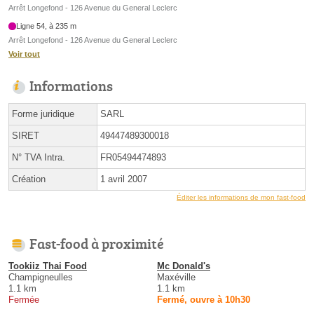
Arrêt Longefond - 126 Avenue du General Leclerc
Ligne 54, à 235 m
Arrêt Longefond - 126 Avenue du General Leclerc
Voir tout
Informations
Forme juridique
SARL
SIRET
49447489300018
N° TVA Intra.
FR05494474893
Création
1 avril 2007
Éditer les informations de mon fast-food
Fast-food à proximité
Tookiiz Thai Food
Mc Donald's
Champigneulles
Maxéville
1.1 km
1.1 km
Fermée
Fermé, ouvre à 10h30