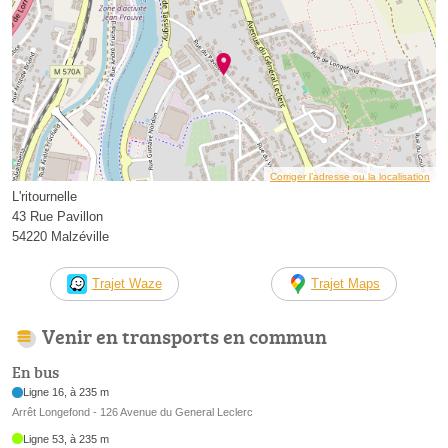
Corriger l’adresse ou la localisation
L'ritournelle
43 Rue Pavillon
54220 Malzéville
Trajet Waze
Trajet Maps
Venir en transports en commun
En bus
Ligne 16, à 235 m
Arrêt Longefond - 126 Avenue du General Leclerc
Ligne 53, à 235 m