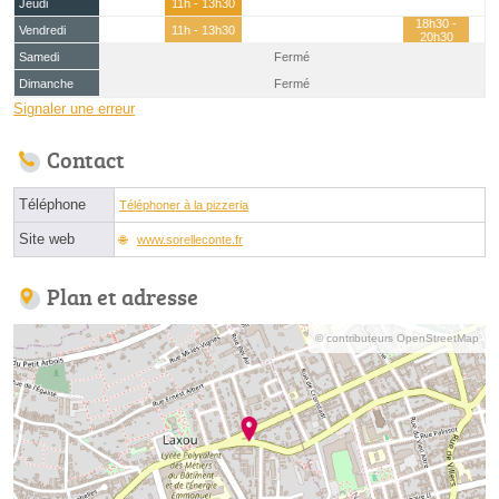
Jeudi
11h - 13h30
18h30 -
Vendredi
11h - 13h30
20h30
Samedi
Fermé
Dimanche
Fermé
Signaler une erreur
Contact
Téléphone
Téléphoner à la pizzeria
Site web
www.sorelleconte.fr
Plan et adresse
© contributeurs OpenStreetMap