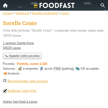
Accueil
>
Grand-Est
>
Meurthe-et-Moselle
>
Laxou
Sorelle Conte
Cette fiche présente "Sorelle Conte", restaurant situé
avenue sainte-anne
,
54520 Laxou.
1 avenue Sainte-Anne
54520 Laxou
📞 Appeler cette pizzeria
Pizzeria
-
Fermée, ouvre à 11h
Services :
à emporter
,
accès
PMR
(parking)
,
CB acceptée
,
livraison
Recommander cette pizzeria
Améliorer cette fiche
Autres fast-food à Laxou