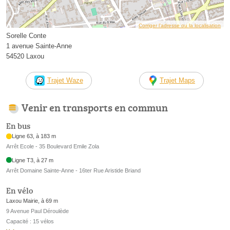
Corriger l’adresse ou la localisation
Sorelle Conte
1 avenue Sainte-Anne
54520 Laxou
Trajet Waze
Trajet Maps
Venir en transports en commun
En bus
Ligne 63, à 183 m
Arrêt Ecole - 35 Boulevard Emile Zola
Ligne T3, à 27 m
Arrêt Domaine Sainte-Anne - 16ter Rue Aristide Briand
En vélo
Laxou Mairie, à 69 m
9 Avenue Paul Déroulède
Capacité : 15 vélos