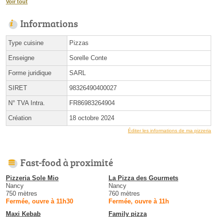
Voir tout
Informations
Type cuisine
Pizzas
Enseigne
Sorelle Conte
Forme juridique
SARL
SIRET
98326490400027
N° TVA Intra.
FR86983264904
Création
18 octobre 2024
Éditer les informations de ma pizzeria
Fast-food à proximité
Pizzeria Sole Mio
La Pizza des Gourmets
Nancy
Nancy
750 mètres
760 mètres
Fermée, ouvre à 11h30
Fermée, ouvre à 11h
Maxi Kebab
Family pizza