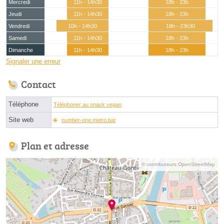
Mercredi
11h - 14h30
18h - 23h
Jeudi
11h - 14h30
18h - 23h
Vendredi
10h - 14h30
18h - 23h30
Samedi
11h - 14h30
18h - 23h
Dimanche
11h - 14h30
18h - 23h
Signaler une erreur
Contact
Téléphone
Téléphoner au snack vegan
Site web
number-one.metro.bar
Plan et adresse
© contributeurs OpenStreetMap