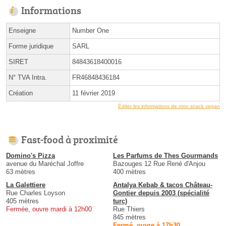
Informations
Enseigne
Number One
Forme juridique
SARL
SIRET
84843618400016
N° TVA Intra.
FR46848436184
Création
11 février 2019
Éditer les informations de mon snack vegan
Fast-food à proximité
Domino's Pizza
Les Parfums de Thes Gourmands
avenue du Maréchal Joffre
Bazouges 12 Rue René d'Anjou
63 mètres
400 mètres
La Galettiere
Antalya Kebab & tacos Château-
Rue Charles Loyson
Gontier depuis 2003 (spécialité
405 mètres
turc)
Fermée, ouvre mardi à 12h00
Rue Thiers
845 mètres
Fermé, ouvre à 17h30