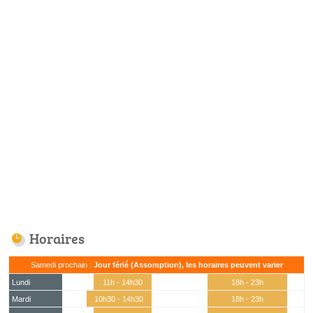
Horaires
Samedi prochain :
Jour férié (Assomption), les horaires peuvent varier
Lundi
11h - 14h30
18h - 23h
Mardi
10h30 - 14h30
18h - 23h