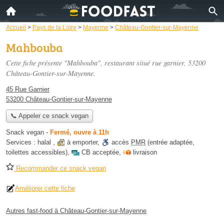
Accueil
>
Pays de la Loire
>
Mayenne
>
Château-Gontier-sur-Mayenne
Mahbouba
Cette fiche présente "Mahbouba", restaurant situé
rue garnier
, 53200
Château-Gontier-sur-Mayenne.
45 Rue Garnier
53200 Château-Gontier-sur-Mayenne
📞 Appeler ce snack vegan
Snack vegan
-
Fermé, ouvre à 11h
Services :
halal
,
à emporter
,
accès
PMR
(entrée adaptée,
toilettes accessibles)
,
CB acceptée
,
livraison
Recommander ce snack vegan
Améliorer cette fiche
Autres fast-food à Château-Gontier-sur-Mayenne