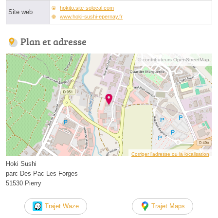
hokito.site-solocal.com
Site web
www.hoki-sushi-epernay.fr
Plan et adresse
© contributeurs OpenStreetMap
Corriger l’adresse ou la localisation
Hoki Sushi
parc Des Pac Les Forges
51530 Pierry
Trajet Waze
Trajet Maps