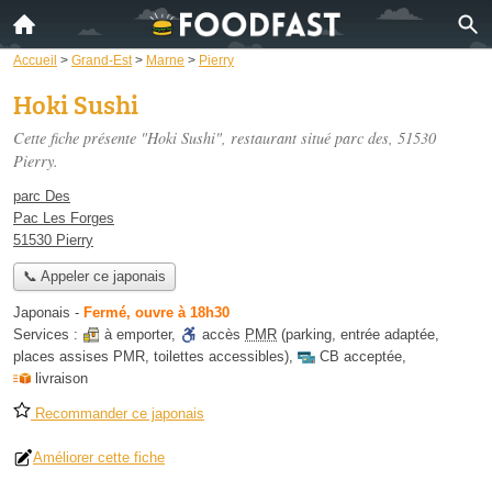
Accueil
>
Grand-Est
>
Marne
>
Pierry
Hoki Sushi
Cette fiche présente "Hoki Sushi", restaurant situé
parc des
, 51530
Pierry.
parc Des
Pac Les Forges
51530 Pierry
📞 Appeler ce japonais
Japonais
-
Fermé, ouvre à 18h30
Services :
à emporter
,
accès
PMR
(parking, entrée adaptée,
places assises PMR, toilettes accessibles)
,
CB acceptée
,
livraison
Recommander ce japonais
Améliorer cette fiche