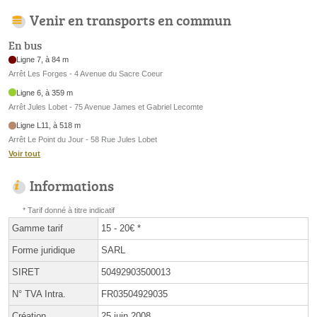
Venir en transports en commun
En bus
Ligne 7, à 84 m
Arrêt Les Forges - 4 Avenue du Sacre Coeur
Ligne 6, à 359 m
Arrêt Jules Lobet - 75 Avenue James et Gabriel Lecomte
Ligne L11, à 518 m
Arrêt Le Point du Jour - 58 Rue Jules Lobet
Voir tout
Informations
* Tarif donné à titre indicatif
Gamme tarif
15 - 20€ *
Forme juridique
SARL
SIRET
50492903500013
N° TVA Intra.
FR03504929035
Création
25 juin 2008