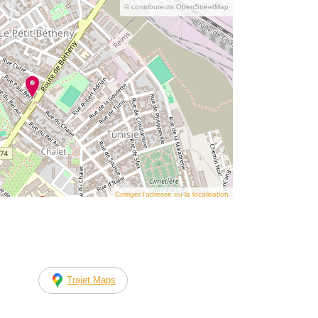
© contributeurs OpenStreetMap
Corriger l’adresse ou la localisation
Trajet Maps