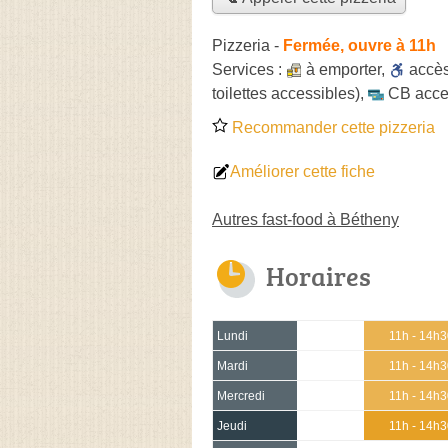
Pizzeria
-
Fermée, ouvre à 11h
Services :
à emporter
,
accè
toilettes accessibles)
,
CB acce
Recommander cette pizzeria
Améliorer cette fiche
Autres fast-food à Bétheny
Horaires
Lundi
11h - 14h
Mardi
11h - 14h
Mercredi
11h - 14h
Jeudi
11h - 14h