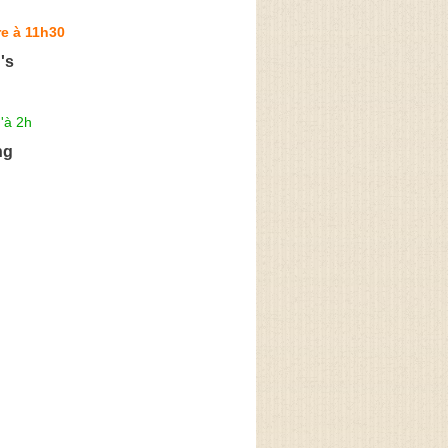
e à 11h30
's
'à 2h
ng