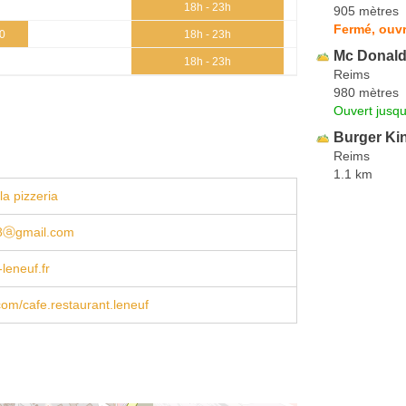
18h - 23h
905 mètres
Fermé, ouvr
30
18h - 23h
Mc Donald
18h - 23h
Reims
980 mètres
Ouvert jusqu
Burger Ki
Reims
1.1 km
la pizzeria
8ⓐgmail.com
leneuf.fr
om/cafe.restaurant.leneuf