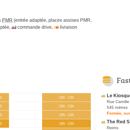
s
PMR
(entrée adaptée, places assises PMR,
ptée
,
commande drive
,
livraison
Fas
Le Kiosqu
30
18h - 23h
Rue Camille
30
18h - 23h
545 mètres
Fermée, ou
30
18h - 23h
The Red 
30
18h - 23h
Reims