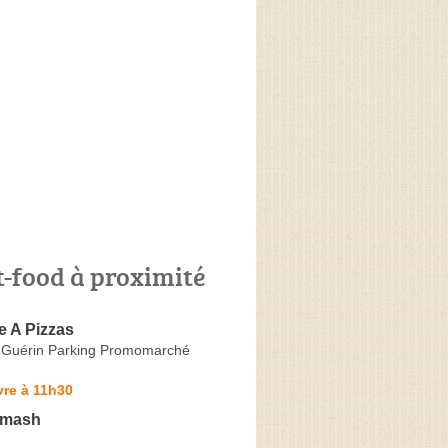
t-food à proximité
e A Pizzas
 Guérin Parking Promomarché
vre à 11h30
Smash