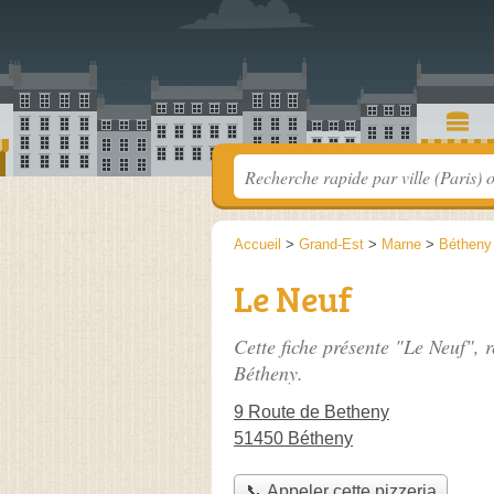
Accueil
>
Grand-Est
>
Marne
>
Bétheny
Le Neuf
Cette fiche présente "Le Neuf", 
Bétheny.
9 Route de Betheny
51450 Bétheny
📞 Appeler cette pizzeria