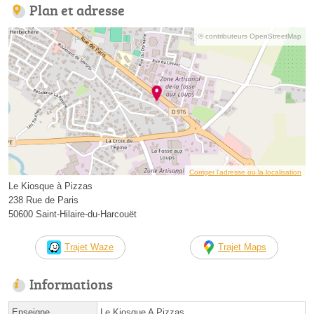
Plan et adresse
© contributeurs OpenStreetMap
Corriger l’adresse ou la localisation
Le Kiosque à Pizzas
238 Rue de Paris
50600 Saint-Hilaire-du-Harcouët
Trajet Waze
Trajet Maps
Informations
Enseigne
Le Kiosque A Pizzas