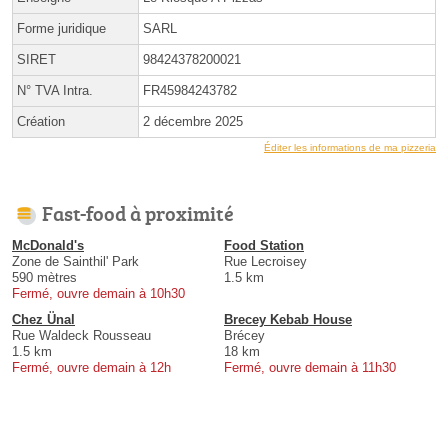
Forme juridique
SARL
SIRET
98424378200021
N° TVA Intra.
FR45984243782
Création
2 décembre 2025
Éditer les informations de ma pizzeria
Fast-food à proximité
McDonald's
Food Station
Zone de Sainthil' Park
Rue Lecroisey
590 mètres
1.5 km
Fermé, ouvre demain à 10h30
Chez Ünal
Brecey Kebab House
Rue Waldeck Rousseau
Brécey
1.5 km
18 km
Fermé, ouvre demain à 12h
Fermé, ouvre demain à 11h30