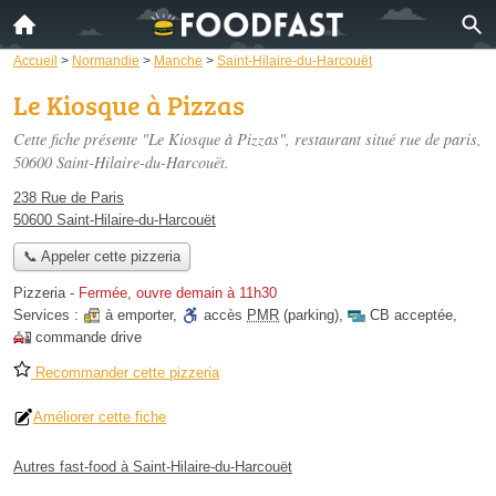
Accueil
>
Normandie
>
Manche
>
Saint-Hilaire-du-Harcouët
Le Kiosque à Pizzas
Cette fiche présente "Le Kiosque à Pizzas", restaurant situé
rue de paris
,
50600 Saint-Hilaire-du-Harcouët.
238 Rue de Paris
50600 Saint-Hilaire-du-Harcouët
📞 Appeler cette pizzeria
Pizzeria
-
Fermée, ouvre demain à 11h30
Services :
à emporter
,
accès
PMR
(parking)
,
CB acceptée
,
commande drive
Recommander cette pizzeria
Améliorer cette fiche
Autres fast-food à Saint-Hilaire-du-Harcouët