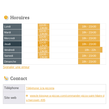
Horaires
11h30 -
Lundi
18h - 21h30
13h30
11h30 -
Mardi
18h - 21h30
13h30
11h30 -
Mercredi
18h - 21h30
13h30
11h30 -
Jeudi
18h - 21h30
13h30
11h30 -
Vendredi
18h - 22h
13h30
11h30 -
Samedi
18h - 21h30
13h30
Dimanche
18h - 21h30
Signaler une erreur
Contact
Téléphone
Téléphoner à la pizzeria
www.le-kiosque-a-pizzas.com/commander-pizza-saint-hilaire-d
Site web
u-harcouet--835