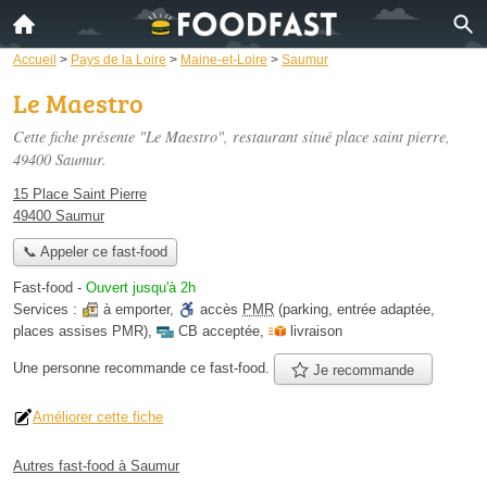
Accueil
>
Pays de la Loire
>
Maine-et-Loire
>
Saumur
Le Maestro
Cette fiche présente "Le Maestro", restaurant situé
place saint pierre
,
49400 Saumur.
15 Place Saint Pierre
49400 Saumur
📞 Appeler ce fast-food
Fast-food
-
Ouvert jusqu'à 2h
Services :
à emporter
,
accès
PMR
(parking, entrée adaptée,
places assises PMR)
,
CB acceptée
,
livraison
Une personne
recommande
ce fast-food.
Je recommande
Améliorer cette fiche
Autres fast-food à Saumur