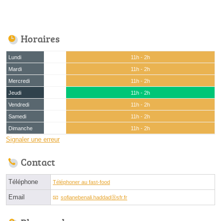
Horaires
Lundi
11h - 2h
Mardi
11h - 2h
Mercredi
11h - 2h
Jeudi
11h - 2h
Vendredi
11h - 2h
Samedi
11h - 2h
Dimanche
11h - 2h
Signaler une erreur
Contact
Téléphone
Téléphoner au fast-food
Email
sofianebenali.haddadⓐsfr.fr