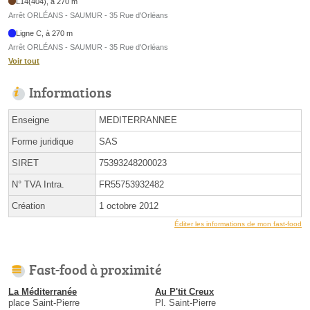
L14(404), à 270 m
Arrêt ORLÉANS - SAUMUR - 35 Rue d'Orléans
Ligne C, à 270 m
Arrêt ORLÉANS - SAUMUR - 35 Rue d'Orléans
Voir tout
Informations
Enseigne
MEDITERRANNEE
Forme juridique
SAS
SIRET
75393248200023
N° TVA Intra.
FR55753932482
Création
1 octobre 2012
Éditer les informations de mon fast-food
Fast-food à proximité
La Méditerranée
Au P'tit Creux
place Saint-Pierre
Pl. Saint-Pierre