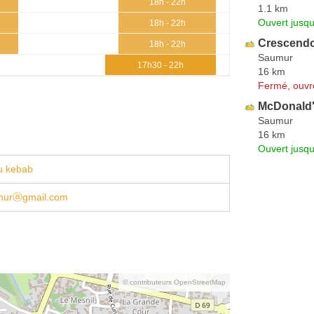
18h - 22h
1.1 km
Ouvert jusqu
18h - 22h
Crescend
18h - 22h
Saumur
17h30 - 22h
16 km
Fermé, ouvr
McDonald
Saumur
16 km
Ouvert jusqu
u kebab
murⓐgmail.com
© contributeurs OpenStreetMap