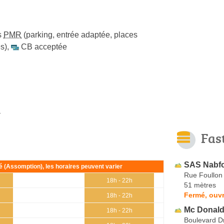
s
PMR
(parking, entrée adaptée, places
s)
,
CB acceptée
u
Fas
SAS Nabf
ié (Assomption), les horaires peuvent varier
Rue Foullon
18h - 22h
51 mètres
Fermé, ouv
18h - 22h
Mc Donald
18h - 22h
Boulevard D