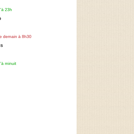
'à 23h
o
e demain à 8h30
's
'à minuit