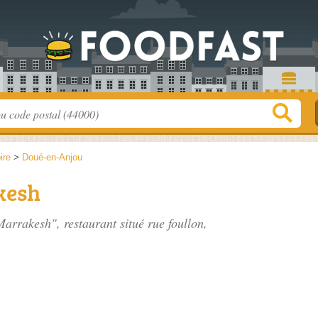
ire
>
Doué-en-Anjou
kesh
Marrakesh", restaurant situé
rue foullon
,