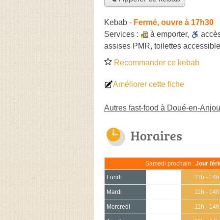
Kebab
-
Fermé, ouvre à 17h30
Services :
à emporter
,
accè
assises PMR, toilettes accessible
Recommander ce kebab
Améliorer cette fiche
Autres fast-food à Doué-en-Anjo
Horaires
Samedi prochain :
Jour fér
Lundi
11h - 14h
Mardi
11h - 14h
Mercredi
11h - 14h