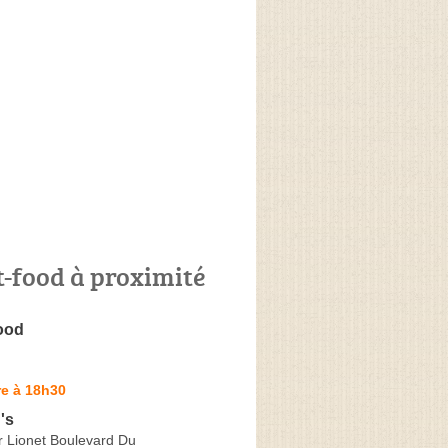
t-food à proximité
ood
re à 18h30
's
r Lionet Boulevard Du