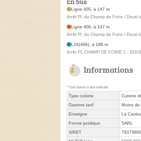
En bus
Ligne 405, à 147 m
Arrêt Pl. du Champ de Foire / Doué-l
Ligne 406, à 147 m
Arrêt Pl. du Champ de Foire / Doué-l
L16(406), à 186 m
Arrêt PL CHAMP DE FOIRE 1 - DOUE 
Informations
* Tarif donné à titre indicatif
Type cuisine
Cuisine d
Gamme tarif
Moins de 
Enseigne
La Casba
Forme juridique
SARL
SIRET
7937988