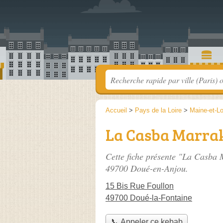
Accueil
>
Pays de la Loire
>
Maine-et-Lo
La Casba Marra
Cette fiche présente "La Casba 
49700 Doué-en-Anjou.
15 Bis Rue Foullon
49700 Doué-la-Fontaine
📞 Appeler ce kebab