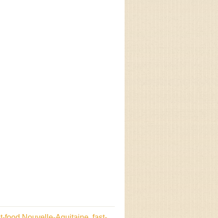
st-food Nouvelle-Aquitaine
,
fast-