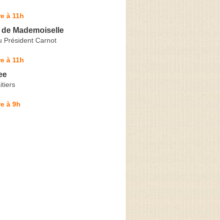
e à 11h
 de Mademoiselle
u Président Carnot
e à 11h
ee
itiers
e à 9h