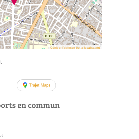
Corriger l’adresse ou la localisation
t
Trajet Maps
ports en commun
ot