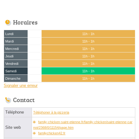
Horaires
Lundi
11h - 1h
Mardi
11h - 1h
Mercredi
11h - 1h
Jeudi
11h - 1h
Vendredi
11h - 1h
Samedi
11h - 1h
Dimanche
11h - 1h
Signaler une erreur
Contact
Téléphone
Téléphoner à la pizzeria
family-chicken-saint-etienne.fr/family-chicken/saint-etienne-car
Site web
not/2368/0/11154/page.htm
familychicken42.fr