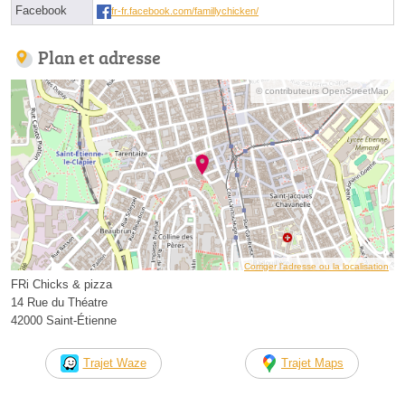
Facebook
fr-fr.facebook.com/famillychicken/
Plan et adresse
© contributeurs OpenStreetMap
Corriger l’adresse ou la localisation
FRi Chicks & pizza
14 Rue du Théatre
42000 Saint-Étienne
Trajet Waze
Trajet Maps