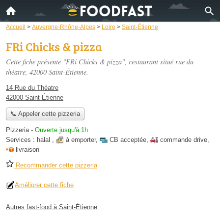
Accueil
>
Auvergne-Rhône-Alpes
>
Loire
>
Saint-Étienne
FRi Chicks & pizza
Cette fiche présente "FRi Chicks & pizza", restaurant situé
rue du
théatre
, 42000 Saint-Étienne.
14 Rue du Théatre
42000 Saint-Étienne
📞 Appeler cette pizzeria
Pizzeria
-
Ouverte jusqu'à 1h
Services :
halal
,
à emporter
,
CB acceptée
,
commande drive
,
livraison
Recommander cette pizzeria
Améliorer cette fiche
Autres fast-food à Saint-Étienne