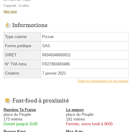
Capacité : 0 vélos
Voir tout
Informations
Type cuisine
Pizzas
Forme juridique
SAS
SIRET
89349348600011
N° TVA Intra.
FR27893493486
Création
7 janvier 2021
Éditer les informations de ma pizzeria
Fast-food à proximité
Ramène Ta Fraise
Le wagon
place du Peuple
place du Peuple
173 mètres
191 mètres
Ouvert jusqu'à 1h30
Fermée, ouvre lundi à 8h00
Burger King
Msa Auto