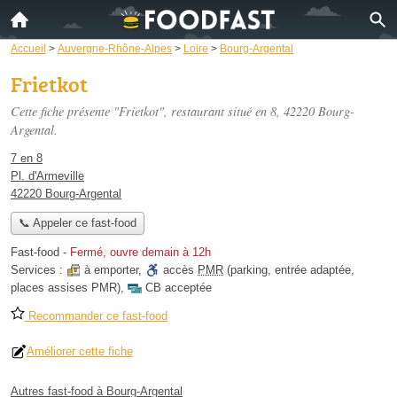
Accueil
>
Auvergne-Rhône-Alpes
>
Loire
>
Bourg-Argental
Frietkot
Cette fiche présente "Frietkot", restaurant situé
en 8
, 42220 Bourg-
Argental.
7 en 8
Pl. d'Armeville
42220 Bourg-Argental
📞 Appeler ce fast-food
Fast-food
-
Fermé, ouvre demain à 12h
Services :
à emporter
,
accès
PMR
(parking, entrée adaptée,
places assises PMR)
,
CB acceptée
Recommander ce fast-food
Améliorer cette fiche
Autres fast-food à Bourg-Argental