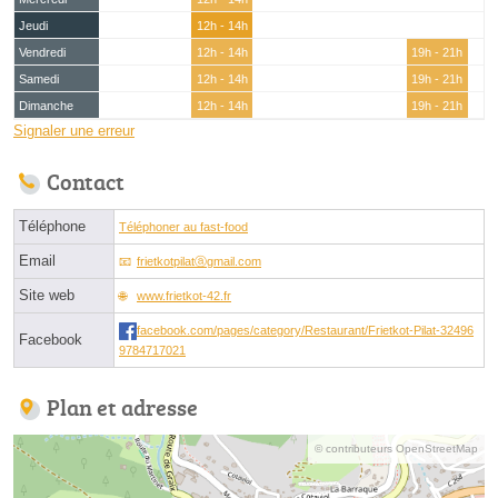
Jeudi
12h - 14h
Vendredi
12h - 14h
19h - 21h
Samedi
12h - 14h
19h - 21h
Dimanche
12h - 14h
19h - 21h
Signaler une erreur
Contact
Téléphone
Téléphoner au fast-food
Email
frietkotpilatⓐgmail.com
Site web
www.frietkot-42.fr
facebook.com/pages/category/Restaurant/Frietkot-Pilat-32496
Facebook
9784717021
Plan et adresse
© contributeurs OpenStreetMap