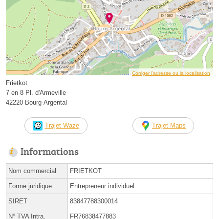
Corriger l’adresse ou la localisation
Frietkot
7 en 8 Pl. d'Armeville
42220 Bourg-Argental
Trajet Waze
Trajet Maps
Informations
Nom commercial
FRIETKOT
Forme juridique
Entrepreneur individuel
SIRET
83847788300014
N° TVA Intra.
FR76838477883