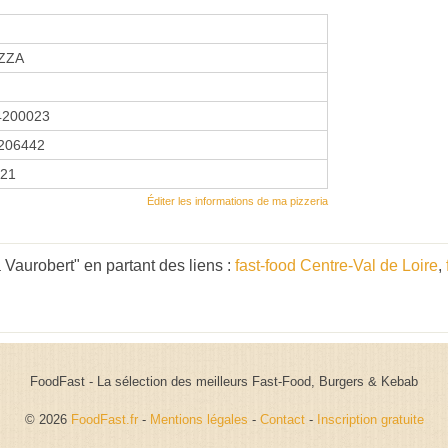
ZZA
4200023
206442
021
Éditer les informations de ma pizzeria
Vaurobert" en partant des liens :
fast-food Centre-Val de Loire
,
FoodFast - La sélection des meilleurs Fast-Food, Burgers & Kebab
© 2026
FoodFast.fr
-
Mentions légales
-
Contact
-
Inscription gratuite