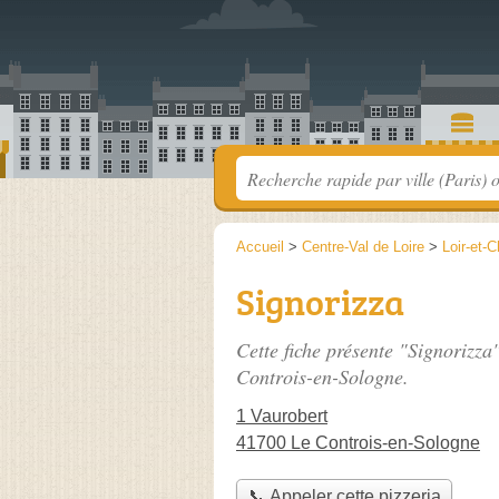
Accueil
>
Centre-Val de Loire
>
Loir-et-C
Signorizza
Cette fiche présente "Signorizza
Controis-en-Sologne.
1 Vaurobert
41700 Le Controis-en-Sologne
📞 Appeler cette pizzeria