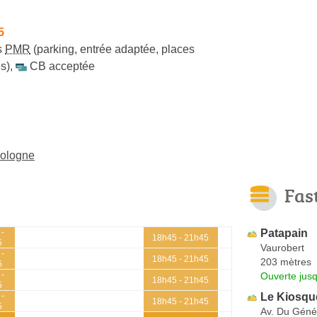
5
s
PMR
(parking, entrée adaptée, places
s)
,
CB acceptée
Sologne
Fas
Patapain
 -
18h45 - 21h45
5
Vaurobert
 -
18h45 - 21h45
203 mètres
5
 -
Ouverte jus
18h45 - 21h45
5
Le Kiosqu
 -
18h45 - 21h45
5
Av. Du Géné
 -