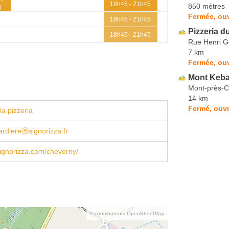
18h45 - 21h45
850 mètres
5
Fermée, ou
18h45 - 21h45
Pizzeria d
18h45 - 21h45
Rue Henri G
7 km
Fermée, ou
Mont Keb
Mont-près-
14 km
Fermé, ouvr
la pizzeria
tardiereⓐsignorizza.fr
signorizza.com/cheverny/
© contributeurs OpenStreetMap