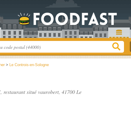
her
>
Le Controis-en-Sologne
", restaurant situé
vaurobert
, 41700 Le