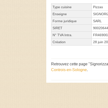
Type cuisine
Pizzas
Enseigne
SIGNORI
Forme juridique
SARL
SIRET
9002064
N° TVA Intra.
FR46900
Création
28 juin 2
Retrouvez cette page "Signorizza 
Controis-en-Sologne
.