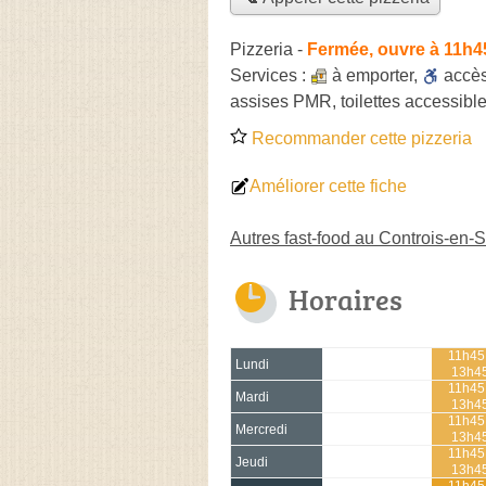
Pizzeria
-
Fermée, ouvre à 11h4
Services :
à emporter
,
accè
assises PMR, toilettes accessible
Recommander cette pizzeria
Améliorer cette fiche
Autres fast-food au Controis-en-
Horaires
11h45
Lundi
13h4
11h45
Mardi
13h4
11h45
Mercredi
13h4
11h45
Jeudi
13h4
11h45