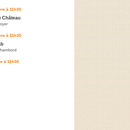
vre à 11h30
u Château
oyer
vre à 11h30
ab
Chambord
e à 11h30