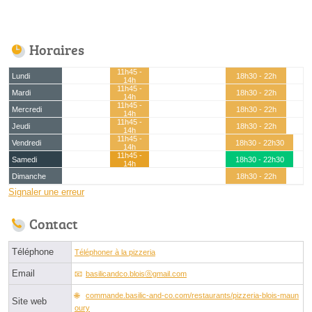
Horaires
11h45 -
Lundi
18h30 - 22h
14h
11h45 -
Mardi
18h30 - 22h
14h
11h45 -
Mercredi
18h30 - 22h
14h
11h45 -
Jeudi
18h30 - 22h
14h
11h45 -
Vendredi
18h30 - 22h30
14h
11h45 -
Samedi
18h30 - 22h30
14h
Dimanche
18h30 - 22h
Signaler une erreur
Contact
Téléphone
Téléphoner à la pizzeria
Email
basilicandco.bloisⓐgmail.com
commande.basilic-and-co.com/restaurants/pizzeria-blois-maun
Site web
oury