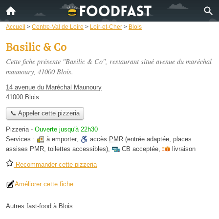
Accueil
>
Centre-Val de Loire
>
Loir-et-Cher
>
Blois
Basilic & Co
Cette fiche présente "Basilic & Co", restaurant situé
avenue du maréchal
maunoury
, 41000 Blois.
14 avenue du Maréchal Maunoury
41000 Blois
📞 Appeler cette pizzeria
Pizzeria
-
Ouverte jusqu'à 22h30
Services :
à emporter
,
accès
PMR
(entrée adaptée, places
assises PMR, toilettes accessibles)
,
CB acceptée
,
livraison
Recommander cette pizzeria
Améliorer cette fiche
Autres fast-food à Blois