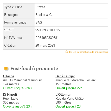
Type cuisine
Pizzas
Enseigne
Basilic & Co
Forme juridique
SAS
SIRET
95083938100015
N° TVA Intra.
FR64950839381
Création
20 mars 2023
Éditer les informations de ma pizzeria
Fast-food à proximité
O'tacos
Bar à Burger
Av. Du Maréchal Maunoury
avenue du Maréchal Leclerc
124 mètres
151 mètres
Ouvert jusqu'à 22h30
Ouvert jusqu'à 22h
Di Napoli
L'Ottoman
Rue Haute
Rue du Puits Châtel
360 mètres
390 mètres
Ouverte jusqu'à 23h
Ouvert jusqu'à 23h