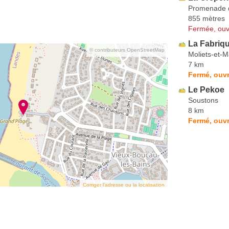
Promenade 
855 mètres
Fermée, ouv
La Fabriq
© contributeurs OpenStreetMap
Moliets-et-
7 km
Fermé, ouvr
Le Pekoe
Soustons
8 km
Fermé, ouvr
Corriger l’adresse ou la localisation