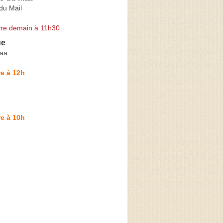
du Mail
re demain à 11h30
ue
Maa
e à 12h
e à 10h