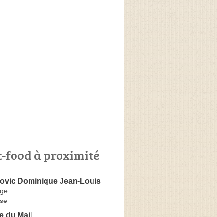
t-food à proximité
vic Dominique Jean-Louis
age
se
e du Mail