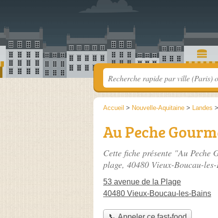
Accueil
>
Nouvelle-Aquitaine
>
Landes
Au Peche Gour
Cette fiche présente "Au Peche 
plage
, 40480 Vieux-Boucau-les-
53 avenue de la Plage
40480 Vieux-Boucau-les-Bains
📞 Appeler ce fast-food