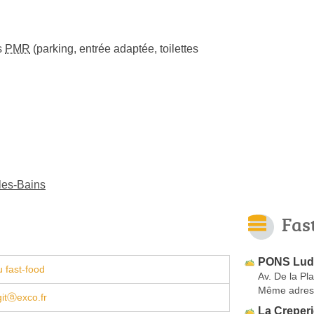
s
PMR
(parking, entrée adaptée, toilettes
les-Bains
Fas
PONS Ludo
 fast-food
Av. De la Pl
Même adres
gitⓐexco.fr
La Creperi