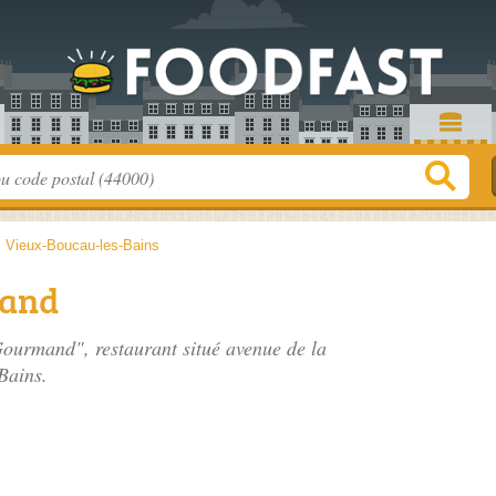
>
Vieux-Boucau-les-Bains
mand
Gourmand", restaurant situé
avenue de la
Bains.