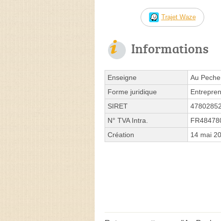
Trajet Waze
Informations
Enseigne
Au Pech
Forme juridique
Entrepren
SIRET
4780285
N° TVA Intra.
FR48478
Création
14 mai 2