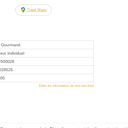
Trajet Maps
e Gourmand
eur individuel
2500028
028525
005
Éditer les informations de mon fast-food