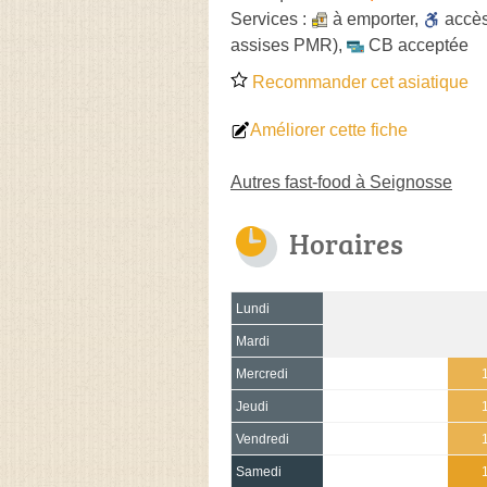
Services :
à emporter
,
accè
assises PMR)
,
CB acceptée
Recommander cet asiatique
Améliorer cette fiche
Autres fast-food à Seignosse
Horaires
Lundi
Mardi
Mercredi
Jeudi
Vendredi
Samedi