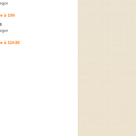
egor
e à 10h
e
egor
e à 11h30