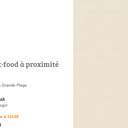
t-food à proximité
a Grande Plage
eak
egor
e à 11h30
d