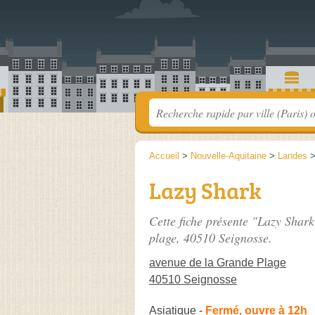
Accueil
>
Nouvelle-Aquitaine
>
Landes
Lazy Shark
Cette fiche présente "Lazy Shark
plage
, 40510 Seignosse.
avenue de la Grande Plage
40510 Seignosse
Asiatique
-
Fermé, ouvre à 12h