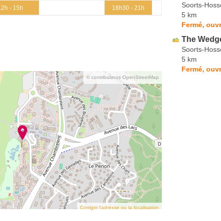
Soorts-Hoss
12h - 15h
18h30 - 21h
5 km
Fermé, ouvr
The Wedg
Soorts-Hoss
5 km
Fermé, ouvr
© contributeurs OpenStreetMap
Corriger l’adresse ou la localisation