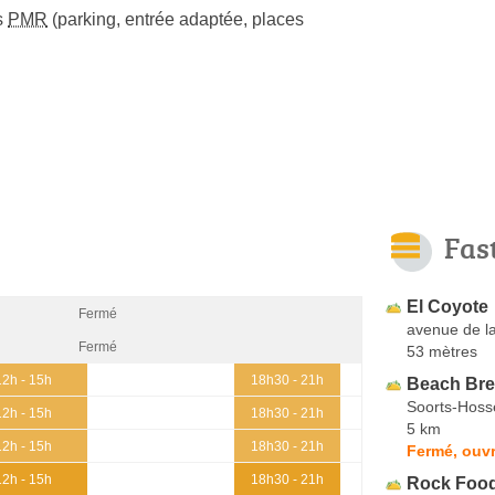
s
PMR
(parking, entrée adaptée, places
Fas
El Coyote
Fermé
avenue de l
Fermé
53 mètres
12h - 15h
18h30 - 21h
Beach Br
Soorts-Hoss
12h - 15h
18h30 - 21h
5 km
12h - 15h
18h30 - 21h
Fermé, ouvr
12h - 15h
18h30 - 21h
Rock Foo