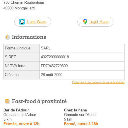
780 Chemin Rouberdoun
40500 Montgaillard
Trajet Waze
Trajet Maps
Informations
Forme juridique
SARL
SIRET
43272930900018
N° TVA Intra.
FR79432729309
Création
28 août 2000
Éditer les informations de mon fast-food
Fast-food à proximité
Bar de l'Adour
Chez la nana
Grenade-sur-l'Adour
Grenade-sur-l'Adour
5 km
5 km
Fermée, ouvre à 12h
Fermé, ouvre à 18h