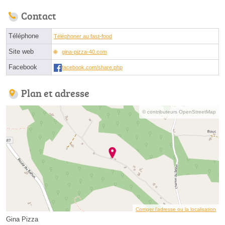
Contact
Téléphone
Téléphoner au fast-food
Site web
gina-pizza-40.com
Facebook
facebook.com/share.php
Plan et adresse
© contributeurs OpenStreetMap
Corriger l’adresse ou la localisation
Gina Pizza