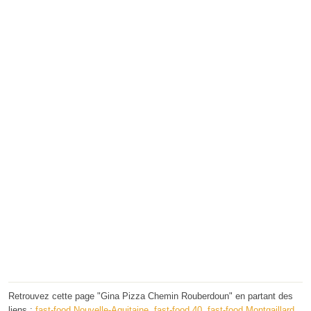
Retrouvez cette page "Gina Pizza Chemin Rouberdoun" en partant des
liens :
fast-food Nouvelle-Aquitaine
,
fast-food 40
,
fast-food Montgaillard
.