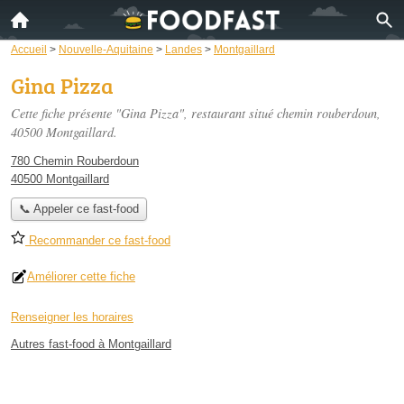
Accueil
>
Nouvelle-Aquitaine
>
Landes
>
Montgaillard
Gina Pizza
Cette fiche présente "Gina Pizza", restaurant situé
chemin rouberdoun
,
40500 Montgaillard.
780 Chemin Rouberdoun
40500 Montgaillard
📞 Appeler ce fast-food
Recommander ce fast-food
Améliorer cette fiche
Renseigner les horaires
Autres fast-food à Montgaillard