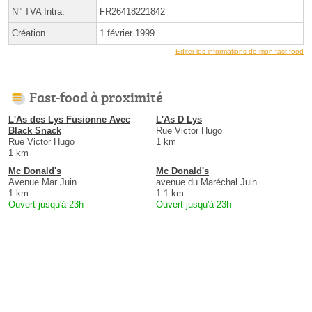
N° TVA Intra.
FR26418221842
Création
1 février 1999
Éditer les informations de mon fast-food
Fast-food à proximité
L'As des Lys Fusionne Avec
L'As D Lys
Black Snack
Rue Victor Hugo
Rue Victor Hugo
1 km
1 km
Mc Donald's
Mc Donald's
Avenue Mar Juin
avenue du Maréchal Juin
1 km
1.1 km
Ouvert jusqu'à 23h
Ouvert jusqu'à 23h