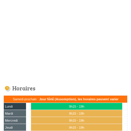
Horaires
Samedi prochain :
Jour férié (Assomption), les horaires peuvent varier
Lundi
9h15 - 19h
Mardi
9h15 - 19h
Mercredi
9h15 - 19h
Jeudi
9h15 - 19h