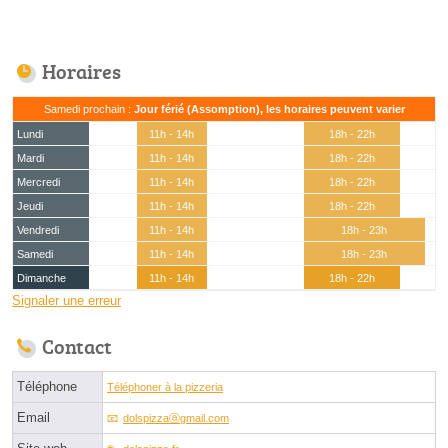
Horaires
Samedi prochain :
Jour férié (Assomption), les horaires peuvent varier
Lundi
11h - 14h
18h - 22h
Mardi
11h - 14h
18h - 22h
Mercredi
11h - 14h
18h - 22h
Jeudi
11h - 14h
18h - 22h
Vendredi
11h - 14h
18h - 23h
Samedi
11h - 14h
18h - 23h
Dimanche
11h - 14h
18h - 22h
Signaler une erreur
Contact
Téléphone
Téléphoner à la pizzeria
Email
dolspizzaⓐgmail.com