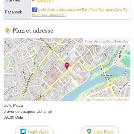
Site web
dolspizza.fr
facebook.com/pages/category/Fast-Food-Restaurant/Dols-Piz
Facebook
za-2326576404241729
Plan et adresse
© contributeurs OpenStreetMap
Corriger l’adresse ou la localisation
Dol's Pizza
8 avenue Jacques Duhamel
39100 Dole
Trajet Waze
Trajet Maps