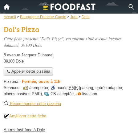
Accueil
>
Bourgogne-Franche-Comté
>
Jura
>
Dole
Dol's Pizza
Cette fiche présente "Dol's Pizza", restaurant situé
avenue jacques
duhamel
, 39100 Dole.
8 avenue Jacques Duhamel
39100 Dole
📞 Appeler cette pizzeria
Pizzeria
-
Fermée, ouvre à 11h
Services :
à emporter
,
accès
PMR
(parking, entrée adaptée,
places assises PMR)
,
CB acceptée
,
livraison
Recommander cette pizzeria
Améliorer cette fiche
Autres fast-food à Dole