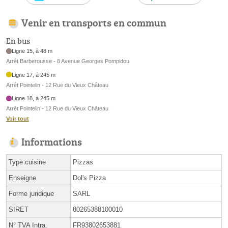
Venir en transports en commun
En bus
Ligne 15, à 48 m
Arrêt Barberousse - 8 Avenue Georges Pompidou
Ligne 17, à 245 m
Arrêt Pointelin - 12 Rue du Vieux Château
Ligne 18, à 245 m
Arrêt Pointelin - 12 Rue du Vieux Château
Voir tout
Informations
Type cuisine
Pizzas
Enseigne
Dol's Pizza
Forme juridique
SARL
SIRET
80265388100010
N° TVA Intra.
FR93802653881