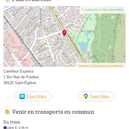
© contributeurs OpenStreetMap
Corriger l’adresse ou la localisation
Carrefour Express
1 Bis Rue de Predieu
38120 Saint-Égrève
Trajet Waze
Trajet Maps
Venir en transports en commun
En tram
Ligne E, à 58 m