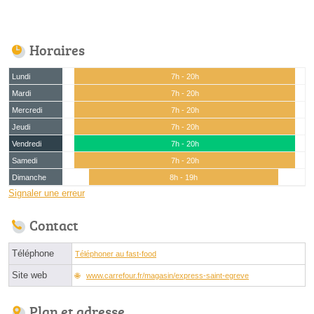
Horaires
Lundi
7h - 20h
Mardi
7h - 20h
Mercredi
7h - 20h
Jeudi
7h - 20h
Vendredi
7h - 20h
Samedi
7h - 20h
Dimanche
8h - 19h
Signaler une erreur
Contact
Téléphone
Téléphoner au fast-food
Site web
www.carrefour.fr/magasin/express-saint-egreve
Plan et adresse