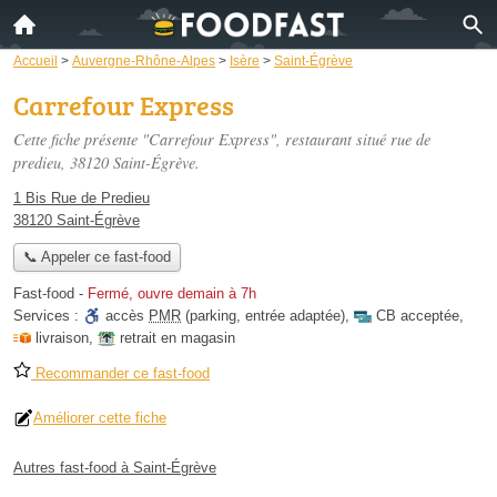
Accueil
>
Auvergne-Rhône-Alpes
>
Isère
>
Saint-Égrève
Carrefour Express
Cette fiche présente "Carrefour Express", restaurant situé
rue de
predieu
, 38120 Saint-Égrève.
1 Bis Rue de Predieu
38120 Saint-Égrève
📞 Appeler ce fast-food
Fast-food
-
Fermé, ouvre demain à 7h
Services :
accès
PMR
(parking, entrée adaptée)
,
CB acceptée
,
livraison
,
retrait en magasin
Recommander ce fast-food
Améliorer cette fiche
Autres fast-food à Saint-Égrève