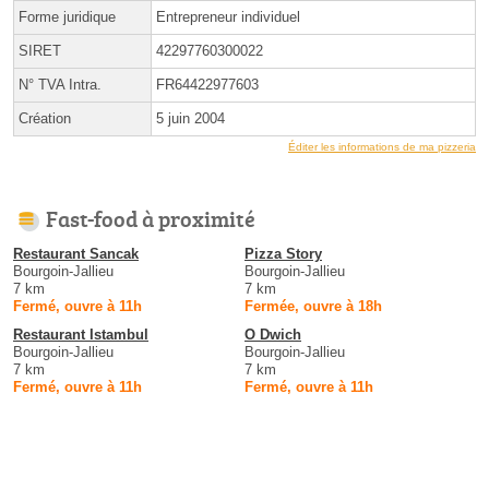
Forme juridique
Entrepreneur individuel
SIRET
42297760300022
N° TVA Intra.
FR64422977603
Création
5 juin 2004
Éditer les informations de ma pizzeria
Fast-food à proximité
Restaurant Sancak
Pizza Story
Bourgoin-Jallieu
Bourgoin-Jallieu
7 km
7 km
Fermé, ouvre à 11h
Fermée, ouvre à 18h
Restaurant Istambul
O Dwich
Bourgoin-Jallieu
Bourgoin-Jallieu
7 km
7 km
Fermé, ouvre à 11h
Fermé, ouvre à 11h