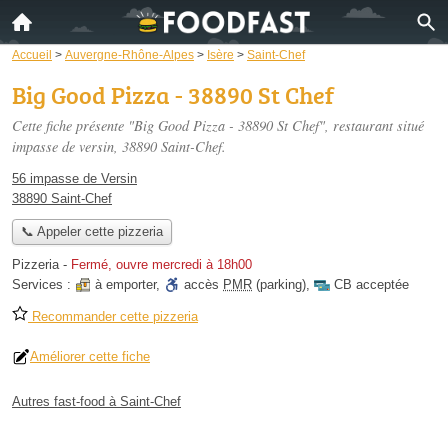
Accueil
>
Auvergne-Rhône-Alpes
>
Isère
>
Saint-Chef
Big Good Pizza - 38890 St Chef
Cette fiche présente "Big Good Pizza - 38890 St Chef", restaurant situé
impasse de versin
, 38890 Saint-Chef.
56 impasse de Versin
38890 Saint-Chef
📞 Appeler cette pizzeria
Pizzeria
-
Fermé, ouvre mercredi à 18h00
Services :
à emporter
,
accès
PMR
(parking)
,
CB acceptée
Recommander cette pizzeria
Améliorer cette fiche
Autres fast-food à Saint-Chef