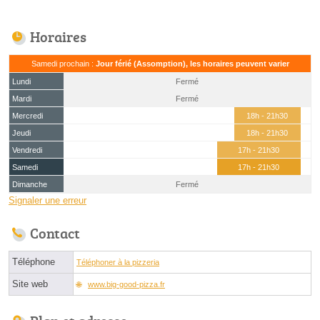
Horaires
Samedi prochain :
Jour férié (Assomption), les horaires peuvent varier
Lundi
Fermé
Mardi
Fermé
Mercredi
18h - 21h30
Jeudi
18h - 21h30
Vendredi
17h - 21h30
Samedi
17h - 21h30
Dimanche
Fermé
Signaler une erreur
Contact
Téléphone
Téléphoner à la pizzeria
Site web
www.big-good-pizza.fr