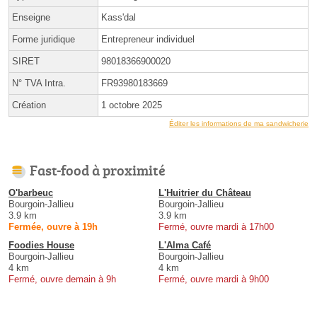
Enseigne
Kass'dal
Forme juridique
Entrepreneur individuel
SIRET
98018366900020
N° TVA Intra.
FR93980183669
Création
1 octobre 2025
Éditer les informations de ma sandwicherie
Fast-food à proximité
O'barbeuc
L'Huitrier du Château
Bourgoin-Jallieu
Bourgoin-Jallieu
3.9 km
3.9 km
Fermée, ouvre à 19h
Fermé, ouvre mardi à 17h00
Foodies House
L'Alma Café
Bourgoin-Jallieu
Bourgoin-Jallieu
4 km
4 km
Fermé, ouvre demain à 9h
Fermé, ouvre mardi à 9h00