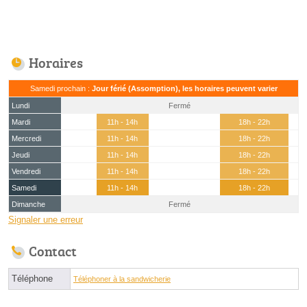
Horaires
Samedi prochain :
Jour férié (Assomption), les horaires peuvent varier
Lundi
Fermé
Mardi
11h - 14h
18h - 22h
Mercredi
11h - 14h
18h - 22h
Jeudi
11h - 14h
18h - 22h
Vendredi
11h - 14h
18h - 22h
Samedi
11h - 14h
18h - 22h
Dimanche
Fermé
Signaler une erreur
Contact
Téléphone
Téléphoner à la sandwicherie