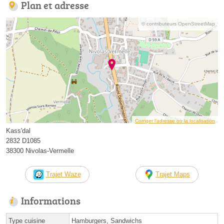
Plan et adresse
© contributeurs OpenStreetMap
Corriger l’adresse ou la localisation
Kass'dal
2832 D1085
38300 Nivolas-Vermelle
Trajet Waze
Trajet Maps
Informations
Type cuisine
Hamburgers, Sandwichs