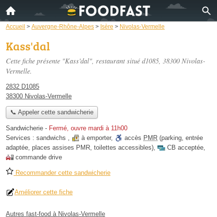
Accueil
>
Auvergne-Rhône-Alpes
>
Isère
>
Nivolas-Vermelle
Kass'dal
Cette fiche présente "Kass'dal", restaurant situé
d1085
, 38300 Nivolas-
Vermelle.
2832 D1085
38300 Nivolas-Vermelle
📞 Appeler cette sandwicherie
Sandwicherie
-
Fermé, ouvre mardi à 11h00
Services :
sandwichs
,
à emporter
,
accès
PMR
(parking, entrée
adaptée, places assises PMR, toilettes accessibles)
,
CB acceptée
,
commande drive
Recommander cette sandwicherie
Améliorer cette fiche
Autres fast-food à Nivolas-Vermelle